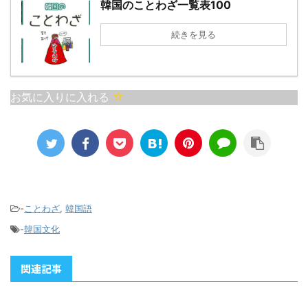
韓国のことわざ一覧表100
勝つことだ」 意味: 物事
のお金と巻き物の中のお
をあきらめたり、意図的
金は同じ」という意味で
続きを見る
に譲歩することが、最終
使われる韓国のことわざ
的にはより大きな利益や
です。 これは、「お金を
成功、または調和をもた
分ける必要がない」場
らすという考えを表して
合、 またはお金を「不適
お気に入りに入れる
います。時には戦わずし
切に使う様子」を表現す
て勝つことを意味する戦
る際に使用されます。具
略的な思想です。 日本語
体的には、組織内で公金
の諺で似た意味を持つも
を私的に扱う場面で用い
のに「負けるが勝ち」が
られることがあります。
あります。これも無意味
また「結局、出処は同じ
な争いは相手に勝利を譲
お金」という意味で使わ
-
ことわざ
,
韓国語
る方が賢 ...
れることがあります。 ...
-
韓国文化
関連記事