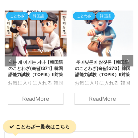
ことわざ
韓国語
ことわざ
韓国語
2025/12/27
2025/12/27
지는 게 이기는 거다【韓国語
주머닛돈이 쌈짓돈【韓国語
のことわざ(속담)371】韓国
のことわざ(속담)370】韓国
語能力試験（TOPIK）Ⅱ対策
語能力試験（TOPIK）Ⅱ対策
お気に入りに入れる 韓国
お気に入りに入れる 韓国
語能力試験（TOPIK）Ⅱ
語能力試験（TOPIK）Ⅱ
にも出てくる韓国の「こ
にも出てくる韓国の「こ
ReadMore
ReadMore
とわざ（속담）」を知ろ
とわざ（속담）」を知ろ
う！ 지는 게 이기는 거다
う！ 주머닛돈이 쌈짓돈
OpenAIのDALL·Eによっ
OpenAIのDALL·Eによっ
ことわざ一覧表はこちら
て生成 지는 게 이기는 거
て生成 주머닛돈이 쌈짓
다 直訳: 「負けることが
돈 直訳は「ポケットの中