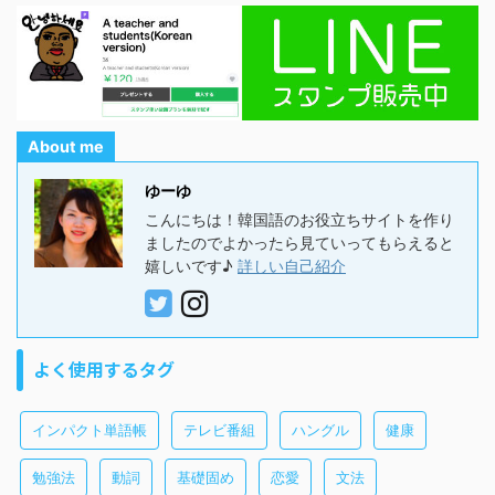
About me
ゆーゆ
こんにちは！韓国語のお役立ちサイトを作り
ましたのでよかったら見ていってもらえると
嬉しいです♪
詳しい自己紹介
よく使用するタグ
インパクト単語帳
テレビ番組
ハングル
健康
勉強法
動詞
基礎固め
恋愛
文法