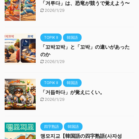
「겨루다」は、恐竜が競うで覚えよう〜
2026/1/29
TOPIK II
韓国語
「꼬박꼬박」と「꼬박」の違いがあった
のか
2026/1/29
TOPIK II
韓国語
「거듭하다」が覚えにくい。
2026/1/29
四字熟語
韓国語
맹모지교【韓国語の四字熟語(사자성