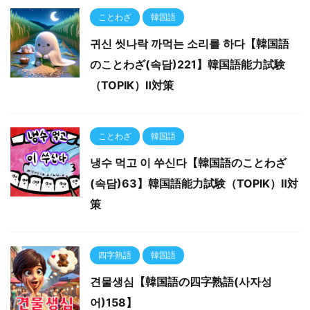
ことわざ
韓国語
귀신 씻나락 까먹는 소리를 하다【韓国語
のことわざ(속담)221】韓国語能力試験
（TOPIK）Ⅱ対策
ことわざ
韓国語
냉수 먹고 이 쑤신다【韓国語のことわざ
(속담)63】韓国語能力試験（TOPIK）Ⅱ対
策
四字熟語
韓国語
견물생심【韓国語の四字熟語(사자성
어)158】