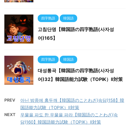
四字熟語
韓国語
고침단명【韓国語の四字熟語(사자성
어)165】
四字熟語
韓国語
대성통곡【韓国語の四字熟語(사자성
어)32】韓国語能力試験（TOPIK）Ⅱ対策
PREV
아닌 밤중에 홍두깨【韓国語のことわざ(속담)158】韓
国語能力試験（TOPIK）Ⅱ対策
NEXT
우물을 파도 한 우물을 파라【韓国語のことわざ(속
담)160】韓国語能力試験（TOPIK）Ⅱ対策