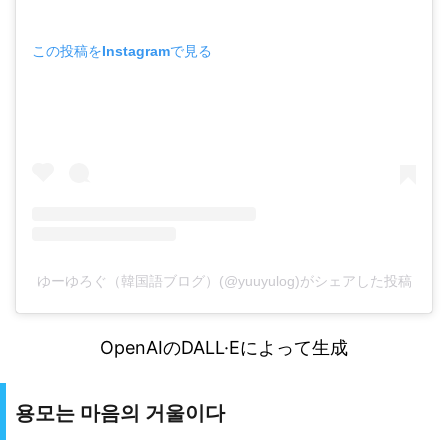
この投稿をInstagramで見る
ゆーゆろぐ（韓国語ブログ）(@yuuyulog)がシェアした投稿
OpenAIのDALL·Eによって生成
용모는 마음의 거울이다