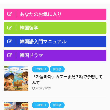
あなたのお気に入り
韓国留学
韓国語入門マニュアル
韓国ドラマ
TOPIK II
韓国語
「가늠하다」カヌーまだ？勘で予想して
みて
2026/1/29
TOPIK II
韓国語