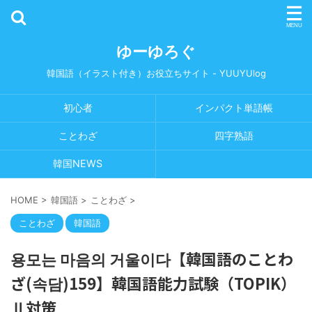
ゆーゆろぐ
韓国語（イラスト付き）お役立ちサイト - YUUYUlog
初心者
インパクト単語帳
ことわざ
四字熟語
韓国NEWS
HOME
>
韓国語
>
ことわざ
>
ことわざ
韓国語
용모는 마음의 거울이다【韓国語のことわ
ざ(속담)159】韓国語能力試験（TOPIK）
Ⅱ対策