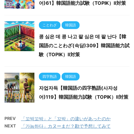
어)61】韓国語能力試験（TOPIK）Ⅱ対策
ことわざ
韓国語
콩 심은 데 콩 나고 팥 심은 데 팥 난다【韓
国語のことわざ(속담)309】韓国語能力試
験（TOPIK）Ⅱ対策
四字熟語
韓国語
자업자득【韓国語の四字熟語(사자성
어)119】韓国語能力試験（TOPIK）Ⅱ対策
PREV
「꼬박꼬박」と「꼬박」の違いがあったのか
NEXT
「가늠하다」カヌーまだ？勘で予想してみて