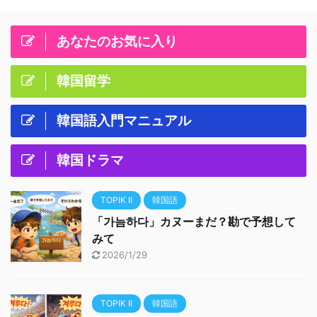
あなたのお気に入り
韓国留学
韓国語入門マニュアル
韓国ドラマ
TOPIK II
韓国語
「가늠하다」カヌーまだ？勘で予想して
みて
2026/1/29
TOPIK II
韓国語