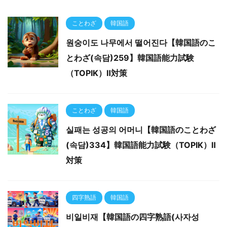
ことわざ
韓国語
원숭이도 나무에서 떨어진다【韓国語のこ
とわざ(속담)259】韓国語能力試験
（TOPIK）Ⅱ対策
ことわざ
韓国語
실패는 성공의 어머니【韓国語のことわざ
(속담)334】韓国語能力試験（TOPIK）Ⅱ
対策
四字熟語
韓国語
비일비재【韓国語の四字熟語(사자성