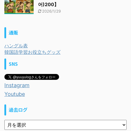
어)200】
2026/1/29
通販
ハングル表
韓国語学習お役立ちグッズ
SNS
Instagram
Youtube
過去ログ