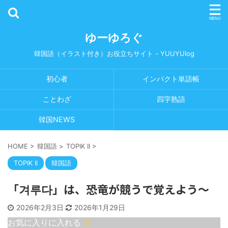
ゆーゆろぐ
韓国語（イラスト付き）お役立ちサイト - YUUYUlog
初心者
インパクト単語帳
ことわざ
四字熟語
韓国NEWS
HOME
>
韓国語
>
TOPIK II
>
TOPIK II
韓国語
「겨루다」は、恐竜が競うで覚えよう〜
2026年2月3日
2026年1月29日
お気に入りに入れる