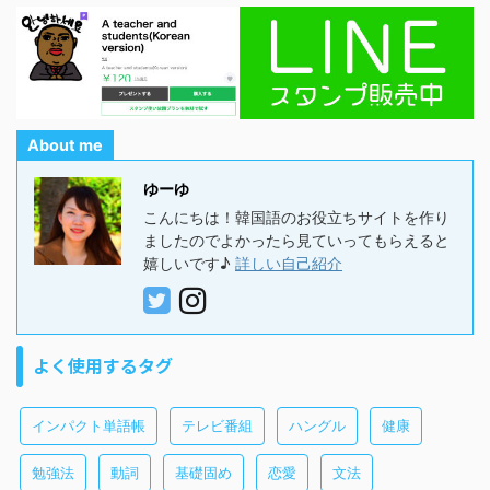
About me
ゆーゆ
こんにちは！韓国語のお役立ちサイトを作り
ましたのでよかったら見ていってもらえると
嬉しいです♪
詳しい自己紹介
よく使用するタグ
インパクト単語帳
テレビ番組
ハングル
健康
勉強法
動詞
基礎固め
恋愛
文法