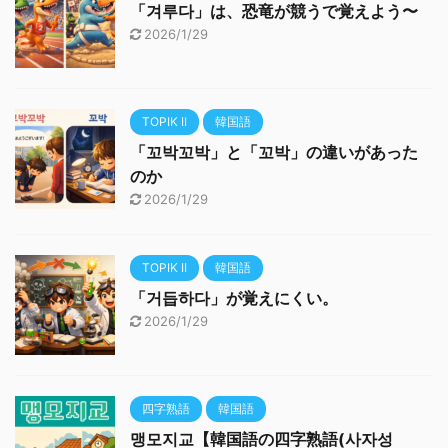
「겨루다」は、恐竜が競うで覚えよう〜
2026/1/29
TOPIK II
韓国語
「꼬박꼬박」と「꼬박」の違いがあった
のか
2026/1/29
TOPIK II
韓国語
「거듭하다」が覚えにくい。
2026/1/29
四字熟語
韓国語
맹모지교【韓国語の四字熟語(사자성