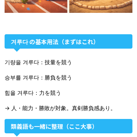
겨루다 の基本用法（まずはこれ）
기량을 겨루다：技量を競う
승부를 겨루다：勝負を競う
힘을 겨루다：力を競う
→ 人・能力・勝敗が対象。真剣勝負感あり。
類義語も一緒に整理（ここ大事）