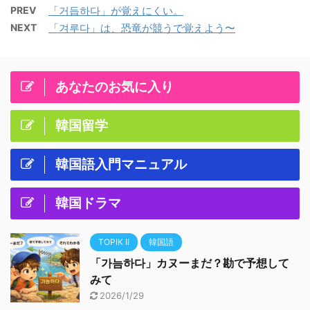
PREV
「거듭하다」が覚えにくい。
NEXT
「겨루다」は、恐竜が競うで覚えよう〜
あなたのお気に入り
韓国留学
韓国語入門マニュアル
韓国ドラマ
TOPIK II
韓国語
「가늠하다」カヌーまだ？勘で予想して
みて
2026/1/29