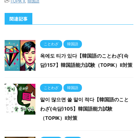
-
TOPIK II
,
韓国語
関連記事
ことわざ
韓国語
옥에도 티가 있다【韓国語のことわざ(속
담)157】韓国語能力試験（TOPIK）Ⅱ対策
ことわざ
韓国語
말이 많으면 쓸 말이 적다【韓国語のこと
わざ(속담)105】韓国語能力試験
（TOPIK）Ⅱ対策