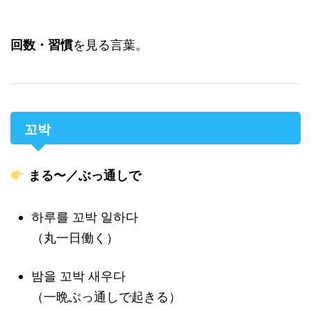
回数・習慣
を見る言葉。
꼬박
まる〜／ぶっ通しで
하루를 꼬박 일하다
（丸一日働く）
밤을 꼬박 새우다
（一晩ぶっ通しで起きる）