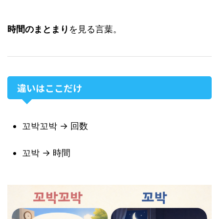
時間のまとまり
を見る言葉。
違いはここだけ
꼬박꼬박 → 回数
꼬박 → 時間