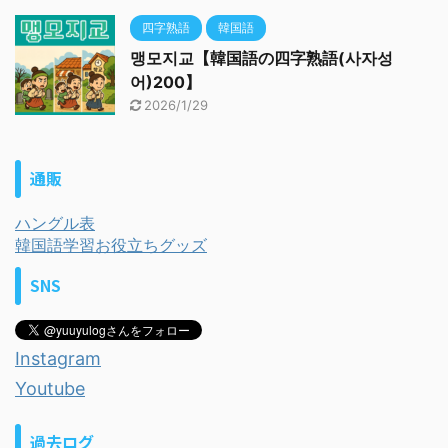
四字熟語
韓国語
맹모지교【韓国語の四字熟語(사자성
어)200】
2026/1/29
通販
ハングル表
韓国語学習お役立ちグッズ
SNS
Instagram
Youtube
過去ログ