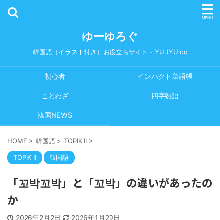
ゆーゆろぐ
韓国語（イラスト付き）お役立ちサイト - YUUYUlog
初心者
インパクト単語帳
ことわざ
四字熟語
韓国NEWS
HOME
>
韓国語
>
TOPIK II
>
TOPIK II
韓国語
「꼬박꼬박」と「꼬박」の違いがあったの
か
2026年2月2日
2026年1月29日