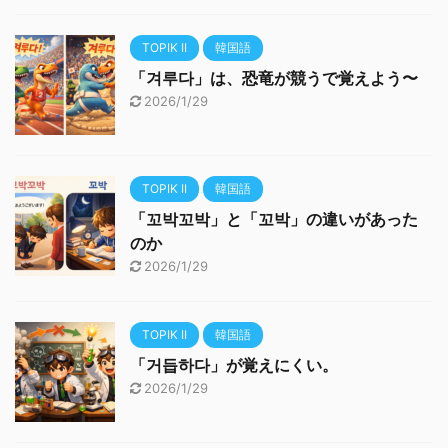
TOPIK II
韓国語
「겨루다」は、恐竜が競うで覚えよう〜
2026/1/29
TOPIK II
韓国語
「꼬박꼬박」と「꼬박」の違いがあった
のか
2026/1/29
TOPIK II
韓国語
「거듭하다」が覚えにくい。
2026/1/29