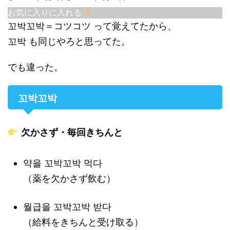
お気に入りに入れる
꼬박꼬박＝コツコツ って覚えてたから、
꼬박 も同じやろと思ってた。
でも違った。
꼬박꼬박
欠かさず・毎回きちんと
약을 꼬박꼬박 먹다
（薬を欠かさず飲む）
월급을 꼬박꼬박 받다
（給料をきちんと受け取る）