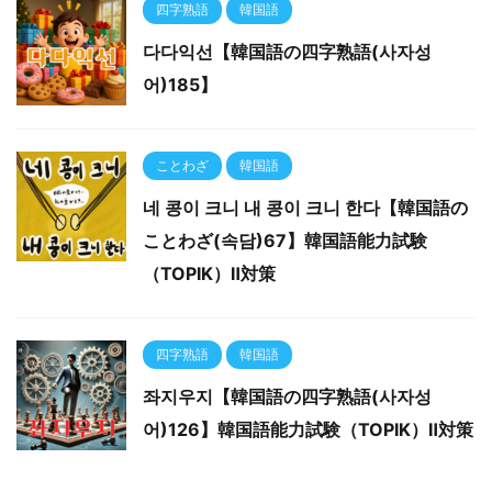
四字熟語
韓国語
다다익선【韓国語の四字熟語(사자성
어)185】
ことわざ
韓国語
네 콩이 크니 내 콩이 크니 한다【韓国語の
ことわざ(속담)67】韓国語能力試験
（TOPIK）Ⅱ対策
四字熟語
韓国語
좌지우지【韓国語の四字熟語(사자성
어)126】韓国語能力試験（TOPIK）Ⅱ対策