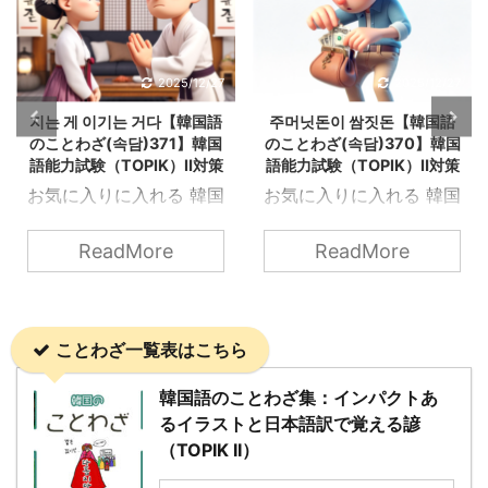
2025/12/27
2025/12/27
지는 게 이기는 거다【韓国語
주머닛돈이 쌈짓돈【韓国語
のことわざ(속담)371】韓国
のことわざ(속담)370】韓国
語能力試験（TOPIK）Ⅱ対策
語能力試験（TOPIK）Ⅱ対策
お気に入りに入れる 韓国
お気に入りに入れる 韓国
語能力試験（TOPIK）Ⅱ
語能力試験（TOPIK）Ⅱ
にも出てくる韓国の「こ
にも出てくる韓国の「こ
ReadMore
ReadMore
とわざ（속담）」を知ろ
とわざ（속담）」を知ろ
う！ 지는 게 이기는 거다
う！ 주머닛돈이 쌈짓돈
OpenAIのDALL·Eによっ
OpenAIのDALL·Eによっ
ことわざ一覧表はこちら
て生成 지는 게 이기는 거
て生成 주머닛돈이 쌈짓
다 直訳: 「負けることが
돈 直訳は「ポケットの中
韓国語のことわざ集：インパクトあ
勝つことだ」 意味: 物事
のお金と巻き物の中のお
るイラストと日本語訳で覚える諺
をあきらめたり、意図的
金は同じ」という意味で
（TOPIK II）
に譲歩することが、最終
使われる韓国のことわざ
的にはより大きな利益や
です。 これは、「お金を