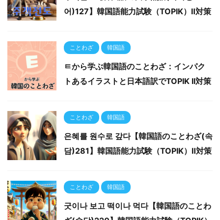
어)127】韓国語能力試験（TOPIK）Ⅱ対策
ことわざ
韓国語
ㅌから学ぶ韓国語のことわざ：インパク
トあるイラストと日本語訳でTOPIK II対策
ことわざ
韓国語
은혜를 원수로 갚다【韓国語のことわざ(속
담)281】韓国語能力試験（TOPIK）Ⅱ対策
ことわざ
韓国語
굿이나 보고 떡이나 먹다【韓国語のことわ