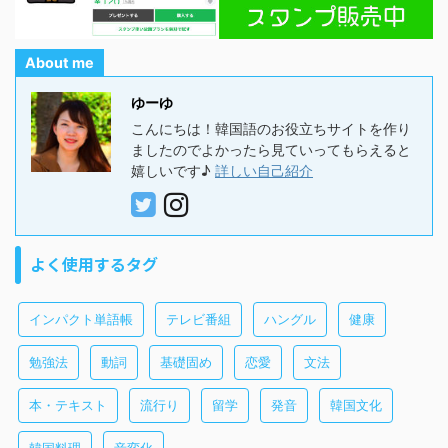
About me
ゆーゆ
こんにちは！韓国語のお役立ちサイトを作り
ましたのでよかったら見ていってもらえると
嬉しいです♪
詳しい自己紹介
よく使用するタグ
インパクト単語帳
テレビ番組
ハングル
健康
勉強法
動詞
基礎固め
恋愛
文法
本・テキスト
流行り
留学
発音
韓国文化
韓国料理
音変化