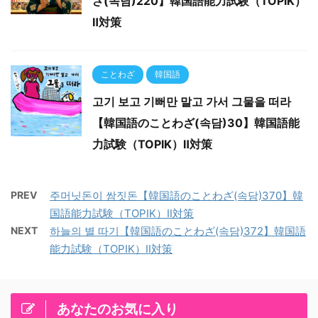
ざ(속담)220】韓国語能力試験（TOPIK）
Ⅱ対策
ことわざ
韓国語
고기 보고 기뻐만 말고 가서 그물을 떠라
【韓国語のことわざ(속담)30】韓国語能
力試験（TOPIK）Ⅱ対策
PREV
주머닛돈이 쌈짓돈【韓国語のことわざ(속담)370】韓
国語能力試験（TOPIK）Ⅱ対策
NEXT
하늘의 별 따기【韓国語のことわざ(속담)372】韓国語
能力試験（TOPIK）Ⅱ対策
あなたのお気に入り