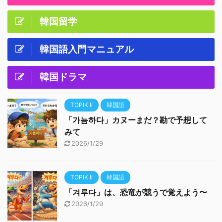
韓国留学
韓国語入門マニュアル
韓国ドラマ
TOPIK II
韓国語
「가늠하다」カヌーまだ？勘で予想して
みて
2026/1/29
TOPIK II
韓国語
「겨루다」は、恐竜が競うで覚えよう〜
2026/1/29