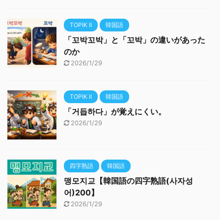
TOPIK II
韓国語
「꼬박꼬박」と「꼬박」の違いがあった
のか
2026/1/29
TOPIK II
韓国語
「거듭하다」が覚えにくい。
2026/1/29
四字熟語
韓国語
맹모지교【韓国語の四字熟語(사자성
어)200】
2026/1/29