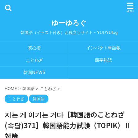
ゆーゆろぐ
韓国語（イラスト付き）お役立ちサイト - YUUYUlog
初心者
インパクト単語帳
ことわざ
四字熟語
韓国NEWS
HOME
>
韓国語
>
ことわざ
>
ことわざ
韓国語
지는 게 이기는 거다【韓国語のことわざ
(속담)371】韓国語能力試験（TOPIK）Ⅱ
対策