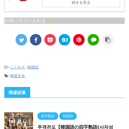
続きを見る
成功、または調和をもた
分ける必要がない」場
らすという考えを表して
合、 またはお金を「不適
います。時には戦わずし
切に使う様子」を表現す
お気に入りに入れる
て勝つことを意味する戦
る際に使用されます。具
略的な思想です。 日本語
体的には、組織内で公金
の諺で似た意味を持つも
を私的に扱う場面で用い
のに「負けるが勝ち」が
られることがあります。
あります。これも無意味
また「結局、出処は同じ
な争いは相手に勝利を譲
お金」という意味で使わ
る方が賢 ...
れることがあります。 ...
-
ことわざ
,
韓国語
-
韓国文化
関連記事
四字熟語
韓国語
주객전도【韓国語の四字熟語(사자성