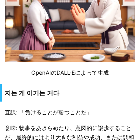
OpenAI
の
DALL
·
E
によって生成
지는 게 이기는 거다
直訳: 「負けることが勝つことだ」
意味: 物事をあきらめたり、意図的に譲歩すること
が、最終的にはより大きな利益や成功、または調和