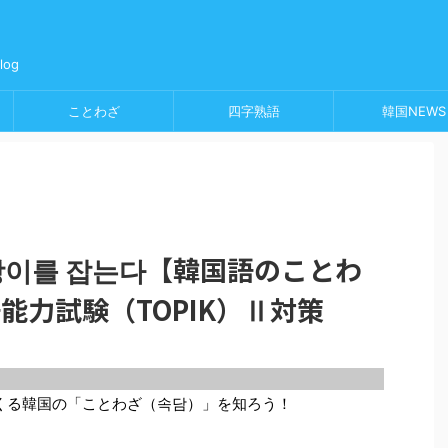
og
ことわざ
四字熟語
韓国NEWS
호랑이를 잡는다【韓国語のことわ
語能力試験（TOPIK）Ⅱ対策
てくる韓国の「ことわざ（속담）」を知ろう！