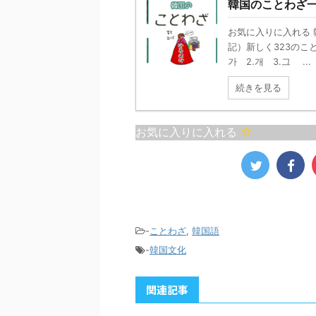
韓国のことわざ一
摘むことがどれだけ難しいか
たは調和をもたらすという考え
ない
想像させることで、現実的に
を表しています。時には戦わず
「不
ぼ不可能な任務や目標を指し
して勝つことを意味する戦略的
る際
お気に入りに入れる 
す。 この投稿を
な思想です。 日本語の諺で似
は、
記）新しく323のこ
nstagramで見る ゆーゆろぐ
た意味を持つものに「負けるが
場面
가 2.개 3.그 ...
韓国語ブログ）(@yuuyulo ...
勝ち」があります。これも無意
す。
味な争いは相手に勝利を譲る方
お金
続きを見る
が賢 ...
とが
お気に入りに入れる
-
ことわざ
,
韓国語
-
韓国文化
関連記事