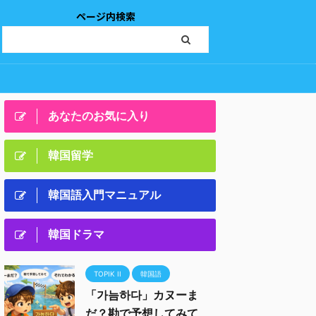
ページ内検索
あなたのお気に入り
韓国留学
韓国語入門マニュアル
韓国ドラマ
TOPIK II
韓国語
「가늠하다」カヌーま
だ？勘で予想してみて