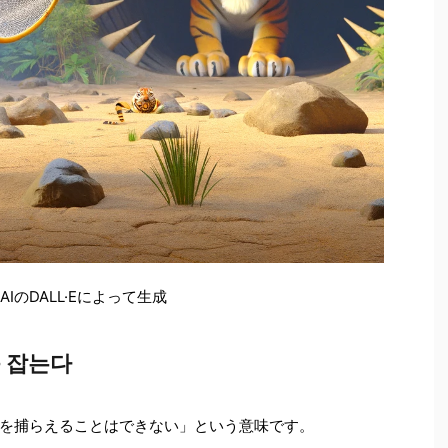
AI
の
DALL
·
E
によって生成
 잡는다
を捕らえることはできない」という意味です。