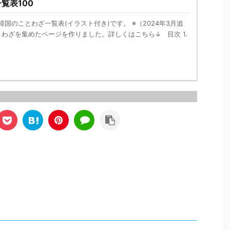
覧表100
」場合、 またはお金を
諺は、何事もうまくいかずに非
この
適切に使う様子」を表現す
常に運が悪い状況を表現するの
は自
に使用されます。具体的に
に使われます。 ここで言う
韓国のことわざ一覧表(イラスト付き)です。 ※（2024年3月追
たと
組織内で公金を私的に扱う
「옴（オム、疥癬）」は、皮膚
る人
とわざを集めたページを作りました。詳しくはこちら↓ 目次 1.
で用いられることがありま
に寄生する疥癬ダニが引き起こ
す。 
 また「結局、出処は同じ
す病気で、非常にかゆみが強い
る ゆ
」という意味で使われるこ
ことから、連続して不運なこと
グ）(
あります。 ...
が起こる状況に ...
投稿 &n