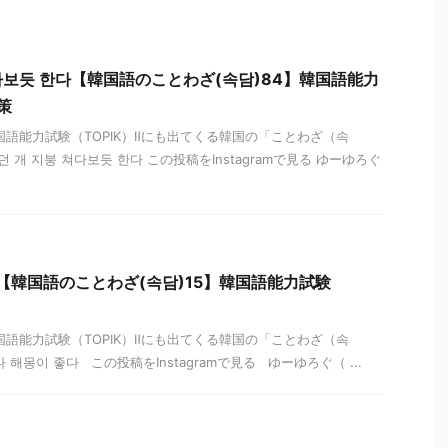
쳐다보듯 한다【韓国語のことわざ(속담)84】韓国語能力
策
国語能力試験（TOPIK）Ⅱにも出てくる韓国の「ことわざ（속
 개 지붕 쳐다보듯 한다 この投稿をInstagramで見る ゆーゆろぐ
다【韓国語のことわざ(속담)15】韓国語能力試験
国語能力試験（TOPIK）Ⅱにも出てくる韓国の「ことわざ（속
해몽이 좋다 この投稿をInstagramで見る ゆーゆろぐ（ ...