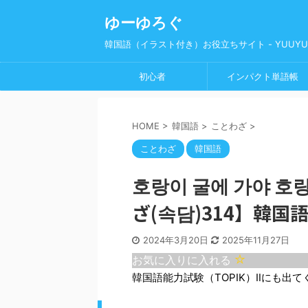
ゆーゆろぐ
韓国語（イラスト付き）お役立ちサイト - YUUYUl
初心者
インパクト単語帳
HOME
>
韓国語
>
ことわざ
>
ことわざ
韓国語
호랑이 굴에 가야 
ざ(속담)314】韓国
2024年3月20日
2025年11月27日
お気に入りに入れる
韓国語能力試験（TOPIK）Ⅱにも出