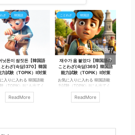
わざ
韓国語
ことわざ
韓国語
ことわ
2025/12/27
2025/12/27
머닛돈이 쌈짓돈【韓国語
재수가 옴 붙었다【韓国語の
잘되
とわざ(속담)370】韓国
ことわざ(속담)369】韓国語
【
力試験（TOPIK）Ⅱ対策
能力試験（TOPIK）Ⅱ対策
담)
に入りに入れる 韓国語能
お気に入りに入れる 韓国語能
験（TOPIK）Ⅱにも出てく
力試験（TOPIK）Ⅱにも出てく
お気
国の「ことわざ（속담）」
る韓国の「ことわざ（속담）」
力試験
ReadMore
ReadMore
ろう！ 주머닛돈이 쌈짓돈
を知ろう！ 재수가 옴 붙었다
る韓
enAIのDALL·Eによって生成
OpenAIのDALL·Eによって生成
を知ろ
닛돈이 쌈짓돈 直訳は「ポ
재수가 옴 붙었다 直訳は「運に
면 조상
トの中のお金と巻き物の中
疥癬（かいせん）が付いた」と
よって
金は同じ」という意味で使
なります。 「재수（運、ツ
면 조
る韓国のことわざです。
キ）」に「옴（オム、疥癬）」
ば私
は、「お金を分ける必要が
が「붙었다（ついた）」 この
れば