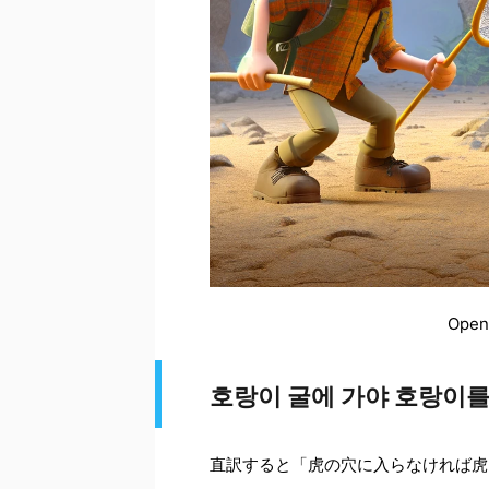
Open
호랑이 굴에 가야 호랑이를
直訳すると「虎の穴に入らなければ虎