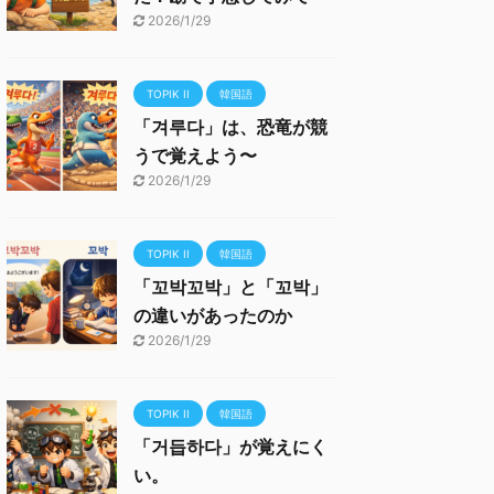
2026/1/29
TOPIK II
韓国語
「겨루다」は、恐竜が競
うで覚えよう〜
2026/1/29
TOPIK II
韓国語
「꼬박꼬박」と「꼬박」
の違いがあったのか
2026/1/29
TOPIK II
韓国語
「거듭하다」が覚えにく
い。