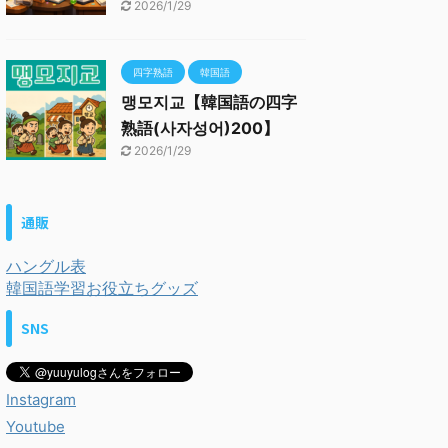
2026/1/29
四字熟語
韓国語
맹모지교【韓国語の四字
熟語(사자성어)200】
2026/1/29
通販
ハングル表
韓国語学習お役立ちグッズ
SNS
Instagram
Youtube