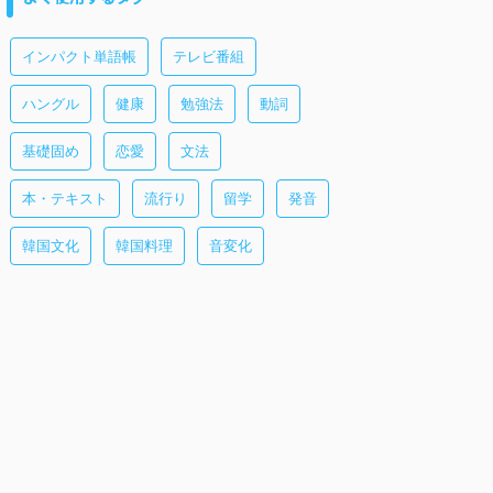
インパクト単語帳
テレビ番組
ハングル
健康
勉強法
動詞
基礎固め
恋愛
文法
本・テキスト
流行り
留学
発音
韓国文化
韓国料理
音変化