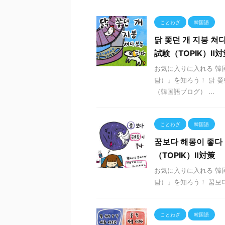
ことわざ
韓国語
닭 쫓던 개 지붕 
試験（TOPIK）Ⅱ対
お気に入りに入れる 韓
담）」を知ろう！ 닭 쫓던
（韓国語ブログ） ...
ことわざ
韓国語
꿈보다 해몽이 좋
（TOPIK）Ⅱ対策
お気に入りに入れる 韓
담）」を知ろう！ 꿈보다 
ことわざ
韓国語