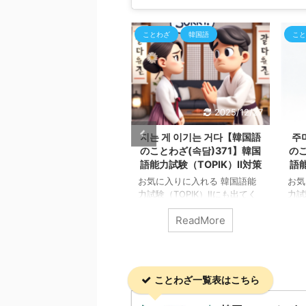
とわざ
韓国語
ことわざ
韓国語
こと
2025/12/27
2025/12/27
늘의 별 따기【韓国語のこ
지는 게 이기는 거다【韓国語
주
わざ(속담)372】韓国語能
のことわざ(속담)371】韓国
のこ
力試験（TOPIK）Ⅱ対策
語能力試験（TOPIK）Ⅱ対策
語能
気に入りに入れる 韓国語能
お気に入りに入れる 韓国語能
お気
試験（TOPIK）Ⅱにも出てく
力試験（TOPIK）Ⅱにも出てく
力試
韓国の「ことわざ（속담）」
る韓国の「ことわざ（속담）」
る韓
ReadMore
ReadMore
知ろう！ 하늘의 별 따기
を知ろう！ 지는 게 이기는 거
を知
penAIのDALL·Eによって生成
다 OpenAIのDALL·Eによって生
Op
늘의 별 따기 直訳: 「空の星
成 지는 게 이기는 거다 直訳:
주머
摘む」 意味: 非常に困難なこ
「負けることが勝つことだ」
ケッ
、または実現不可能なことを
意味: 物事をあきらめたり、意
のお
ことわざ一覧表はこちら
し遂げることを表します。こ
図的に譲歩することが、最終的
われ
表現は、文字通り空の星を手
にはより大きな利益や成功、ま
これ