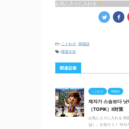
お気に入りに入れる
-
ことわざ
,
韓国語
-
韓国文化
関連記事
ことわざ
韓国語
제자가 스승보다 
（TOPIK）Ⅱ対策
お気に入りに入れる 韓
담）」を知ろう！ 제자가 