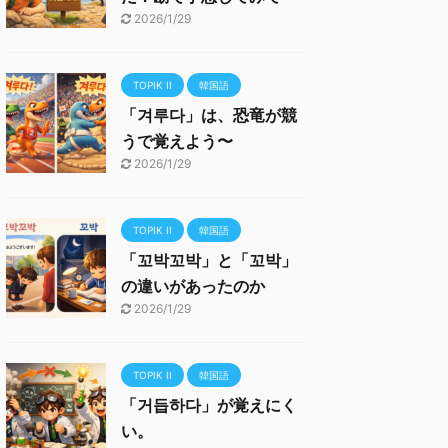
2026/1/29
TOPIK II
韓国語
「겨루다」は、恐竜が競
うで覚えよう〜
2026/1/29
TOPIK II
韓国語
「꼬박꼬박」と「꼬박」
の違いがあったのか
2026/1/29
TOPIK II
韓国語
「거듭하다」が覚えにく
い。