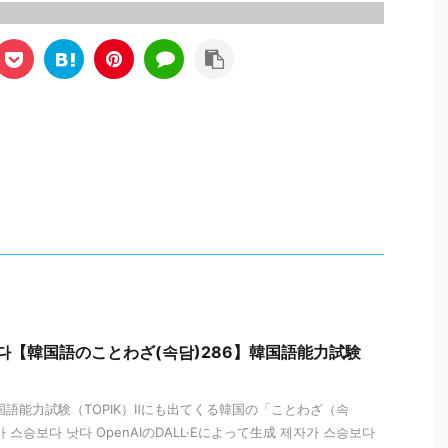
낫다【韓国語のことわざ(속담)286】韓国語能力試験
国語能力試験（TOPIK）Ⅱにも出てくる韓国の「ことわざ（속
스승보다 낫다 OpenAIのDALL·Eによって生成 제자가 스승보다