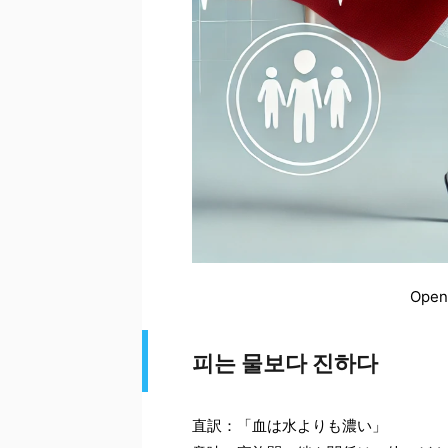
Open
피는 물보다 진하다
直訳：「血は水よりも濃い」