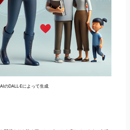
AI
の
DALL
·
E
によって生成