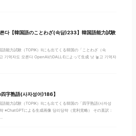
 모른다【韓国語のことわざ(속담)233】韓国語能力試験
国語能力試験（TOPIK）Ⅱにも出てくる韓国の「ことわざ（속
 기역자도 모른다 OpenAIのDALL·Eによって生成 낫 놓고 기역자
四字熟語(사자성어)186】
国語能力試験（TOPIK）Ⅱにも出てくる韓国の「四字熟語(사자성
략 ※ChatGPTによる生成画像 당리당략（党利党略） その直訳：
.