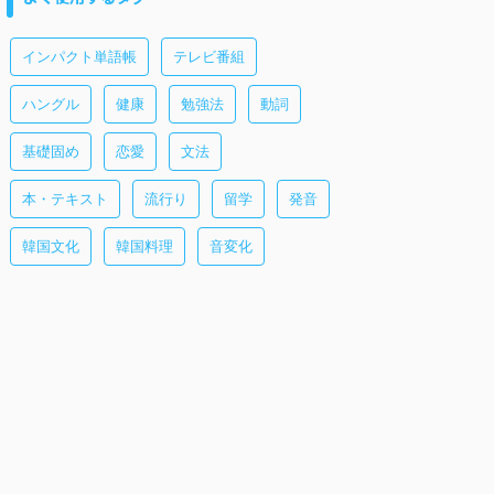
インパクト単語帳
テレビ番組
ハングル
健康
勉強法
動詞
基礎固め
恋愛
文法
本・テキスト
流行り
留学
発音
韓国文化
韓国料理
音変化
ざ
韓国語
ことわざ
韓国語
ことわざ
2025/12/27
2025/11/27