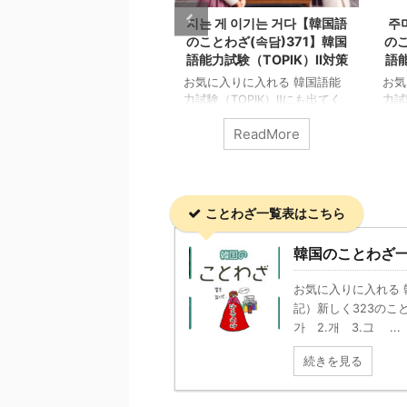
늘의 별 따기【韓国語のこ
지는 게 이기는 거다【韓国語
주
わざ(속담)372】韓国語能
のことわざ(속담)371】韓国
のこ
力試験（TOPIK）Ⅱ対策
語能力試験（TOPIK）Ⅱ対策
語能
気に入りに入れる 韓国語能
お気に入りに入れる 韓国語能
お気
試験（TOPIK）Ⅱにも出てく
力試験（TOPIK）Ⅱにも出てく
力試
韓国の「ことわざ（속담）」
る韓国の「ことわざ（속담）」
る韓
ReadMore
ReadMore
知ろう！ 하늘의 별 따기
を知ろう！ 지는 게 이기는 거
を知
penAIのDALL·Eによって生成
다 OpenAIのDALL·Eによって生
Op
늘의 별 따기 直訳: 「空の星
成 지는 게 이기는 거다 直訳:
주머
摘む」 意味: 非常に困難なこ
「負けることが勝つことだ」
ケッ
、または実現不可能なことを
意味: 物事をあきらめたり、意
のお
ことわざ一覧表はこちら
し遂げることを表します。こ
図的に譲歩することが、最終的
われ
表現は、文字通り空の星を手
にはより大きな利益や成功、ま
これ
韓国のことわざ一
摘むことがどれだけ難しいか
たは調和をもたらすという考え
ない
想像させることで、現実的に
を表しています。時には戦わず
「不
ぼ不可能な任務や目標を指し
して勝つことを意味する戦略的
る際
お気に入りに入れる 
す。 この投稿を
な思想です。 日本語の諺で似
は、
記）新しく323のこ
nstagramで見る ゆーゆろぐ
た意味を持つものに「負けるが
場面
가 2.개 3.그 ...
韓国語ブログ）(@yuuyulo ...
勝ち」があります。これも無意
す。
味な争いは相手に勝利を譲る方
お金
続きを見る
が賢 ...
とが