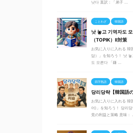
낫다 直訳：「弟子 ...
ことわざ
韓国語
낫 놓고 기역자도
（TOPIK）Ⅱ対策
お気に入りに入れる 韓
담）」を知ろう！ 낫 놓고
도 모른다 「鎌 ...
四字熟語
韓国語
당리당략【韓国語の
お気に入りに入れる 韓
어)」を知ろう！ 당리당
党の利益と策略 意味： ..