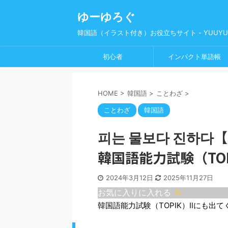
ゆーゆろぐ
韓国語（イラスト付き）お役立ちサイト - YUUYUl
初心者
インパクト単語帳
HOME
>
韓国語
>
ことわざ
>
ことわざ
韓国語
피는 물보다 진하다【
韓国語能力試験（TO
2024年3月12日
2025年11月27日
お気に入りに入れる
韓国語能力試験（TOPIK）Ⅱにも出