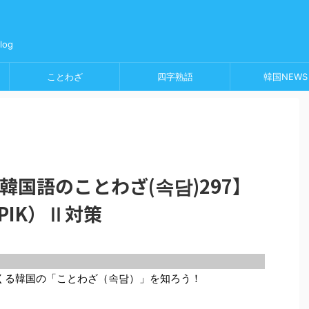
og
ことわざ
四字熟語
韓国NEWS
韓国語のことわざ(속담)297】
PIK）Ⅱ対策
てくる韓国の「ことわざ（속담）」を知ろう！