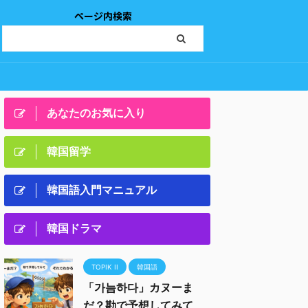
ページ内検索
あなたのお気に入り
韓国留学
韓国語入門マニュアル
韓国ドラマ
TOPIK II
韓国語
「가늠하다」カヌーま
だ？勘で予想してみて