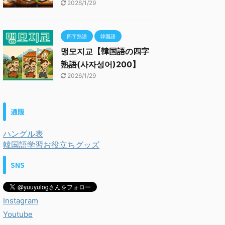
2026/1/29
四字熟語
韓国語
맹모지교【韓国語の四字
熟語(사자성어)200】
2026/1/29
通販
ハングル表
韓国語学習お役立ちグッズ
SNS
Instagram
Youtube