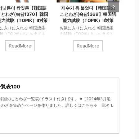
머닛돈이 쌈짓돈【韓国語
재수가 옴 붙었다【韓国語の
잘되
とわざ(속담)370】韓国
ことわざ(속담)369】韓国語
【
力試験（TOPIK）Ⅱ対策
能力試験（TOPIK）Ⅱ対策
담)
に入りに入れる 韓国語能
お気に入りに入れる 韓国語能
験（TOPIK）Ⅱにも出てく
力試験（TOPIK）Ⅱにも出てく
お気
国の「ことわざ（속담）」
る韓国の「ことわざ（속담）」
力試験
ReadMore
ReadMore
ろう！ 주머닛돈이 쌈짓돈
を知ろう！ 재수가 옴 붙었다
る韓
enAIのDALL·Eによって生成
OpenAIのDALL·Eによって生成
を知ろ
닛돈이 쌈짓돈 直訳は「ポ
재수가 옴 붙었다 直訳は「運に
면 조상
トの中のお金と巻き物の中
疥癬（かいせん）が付いた」と
よって
金は同じ」という意味で使
なります。 「재수（運、ツ
면 조
る韓国のことわざです。
キ）」に「옴（オム、疥癬）」
ば私
は、「お金を分ける必要が
が「붙었다（ついた）」 この
れば
覧表100
」場合、 またはお金を
諺は、何事もうまくいかずに非
この
適切に使う様子」を表現す
常に運が悪い状況を表現するの
は自
に使用されます。具体的に
に使われます。 ここで言う
韓国のことわざ一覧表(イラスト付き)です。 ※（2024年3月追
たと
組織内で公金を私的に扱う
「옴（オム、疥癬）」は、皮膚
る人
とわざを集めたページを作りました。詳しくはこちら↓ 目次 1.
で用いられることがありま
に寄生する疥癬ダニが引き起こ
す。 
 また「結局、出処は同じ
す病気で、非常にかゆみが強い
る ゆ
」という意味で使われるこ
ことから、連続して不運なこと
グ）(
あります。 ...
が起こる状況に ...
投稿 &n