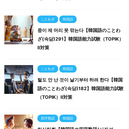
ことわざ
韓国語
중이 제 머리 못 깎는다【韓国語のことわ
ざ(속담)291】韓国語能力試験（TOPIK）
Ⅱ対策
ことわざ
韓国語
털도 안 난 것이 날기부터 하려 한다【韓国
語のことわざ(속담)182】韓国語能力試験
（TOPIK）Ⅱ対策
四字熟語
韓国語