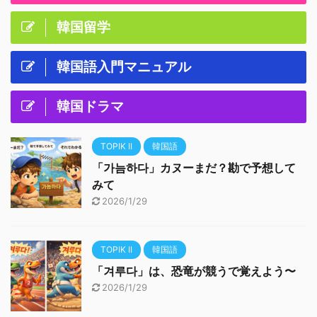
韓国留学
韓国語入門マニュアル
韓国ドラマ
TOPIK II
韓国語
「가늠하다」カヌーまだ？勘で予想して
みて
2026/1/29
TOPIK II
韓国語
「겨루다」は、恐竜が競うで覚えよう〜
2026/1/29