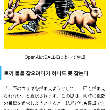
OpenAI
の
DALL
·
E
によって生成
토끼 둘을 잡으려다가 하나도 못 잡는다
「二匹のウサギを捕まえようとして、一匹も捕まえ
られない」と直訳されます。この諺は、同時に複数
の目標を追求しようとすると、結局どれも達成でき