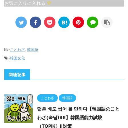
らすという考えを表して
合、 またはお金を「不適
お気に入りに入れる
います。時には戦わずし
切に使う様子」を表現す
て勝つことを意味する戦
る際に使用されます。具
略的な思想です。 日本語
体的には、組織内で公金
の諺で似た意味を持つも
を私的に扱う場面で用い
のに「負けるが勝ち」が
られることがあります。
あります。これも無意味
また「結局、出処は同じ
な争いは相手に勝利を譲
お金」という意味で使わ
-
ことわざ
,
韓国語
る方が賢 ...
れることがあります。 ...
-
韓国文化
関連記事
ことわざ
韓国語
떫은 배도 씹어 볼 만하다【韓国語のこと
わざ(속담)96】韓国語能力試験
（TOPIK）Ⅱ対策