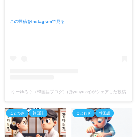
この投稿をInstagramで見る
ゆーゆろぐ（韓国語ブログ）(@yuuyulog)がシェアした投稿
ことわざ
韓国語
ことわざ
韓国語