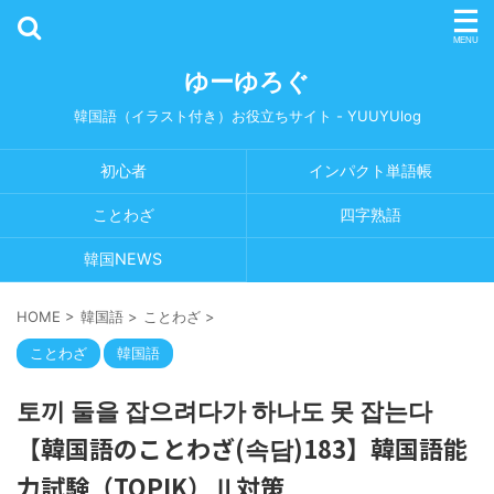
ゆーゆろぐ
韓国語（イラスト付き）お役立ちサイト - YUUYUlog
初心者
インパクト単語帳
ことわざ
四字熟語
韓国NEWS
HOME
>
韓国語
>
ことわざ
>
ことわざ
韓国語
토끼 둘을 잡으려다가 하나도 못 잡는다
【韓国語のことわざ(속담)183】韓国語能
力試験（TOPIK）Ⅱ対策