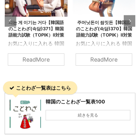
2025/12/27
2025/12/27
지는 게 이기는 거다【韓国語
주머닛돈이 쌈짓돈【韓国語
のことわざ(속담)371】韓国
のことわざ(속담)370】韓国
語能力試験（TOPIK）Ⅱ対策
語能力試験（TOPIK）Ⅱ対策
お気に入りに入れる 韓国
お気に入りに入れる 韓国
語能力試験（TOPIK）Ⅱ
語能力試験（TOPIK）Ⅱ
にも出てくる韓国の「こ
にも出てくる韓国の「こ
ReadMore
ReadMore
とわざ（속담）」を知ろ
とわざ（속담）」を知ろ
う！ 지는 게 이기는 거다
う！ 주머닛돈이 쌈짓돈
OpenAIのDALL·Eによっ
OpenAIのDALL·Eによっ
ことわざ一覧表はこちら
て生成 지는 게 이기는 거
て生成 주머닛돈이 쌈짓
다 直訳: 「負けることが
돈 直訳は「ポケットの中
韓国のことわざ一覧表100
勝つことだ」 意味: 物事
のお金と巻き物の中のお
をあきらめたり、意図的
金は同じ」という意味で
続きを見る
に譲歩することが、最終
使われる韓国のことわざ
的にはより大きな利益や
です。 これは、「お金を
成功、または調和をもた
分ける必要がない」場