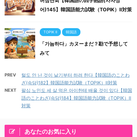
허심탄회【韓国語の四字熟語(사자성
어)145】韓国語能力試験（TOPIK）Ⅱ対策
TOPIK II
韓国語
「가늠하다」カヌーまだ？勘で予想して
みて
PREV
털도 안 난 것이 날기부터 하려 한다【韓国語のことわ
ざ(속담)182】韓国語能力試験（TOPIK）Ⅱ対策
NEXT
팔십 노인도 세 살 먹은 아이한테 배울 것이 있다【韓国
語のことわざ(속담)184】韓国語能力試験（TOPIK）Ⅱ
対策
あなたのお気に入り