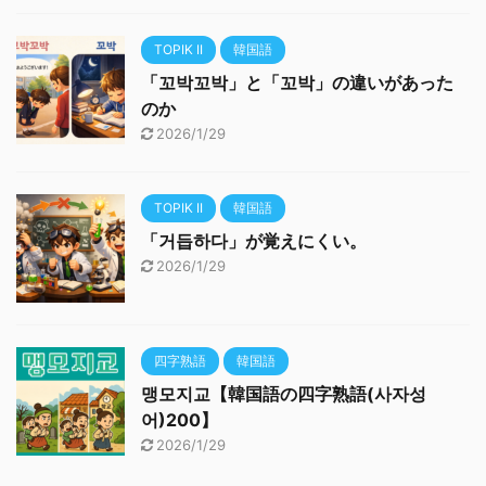
TOPIK II
韓国語
「꼬박꼬박」と「꼬박」の違いがあった
のか
2026/1/29
TOPIK II
韓国語
「거듭하다」が覚えにくい。
2026/1/29
四字熟語
韓国語
맹모지교【韓国語の四字熟語(사자성
어)200】
2026/1/29