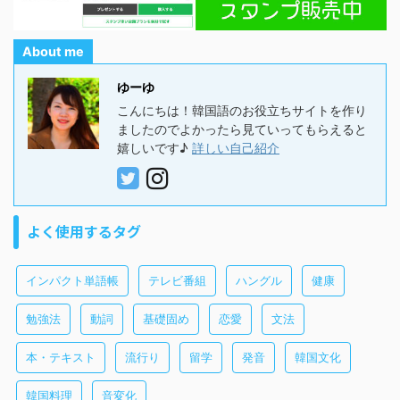
About me
ゆーゆ
こんにちは！韓国語のお役立ちサイトを作り
ましたのでよかったら見ていってもらえると
嬉しいです♪
詳しい自己紹介
よく使用するタグ
インパクト単語帳
テレビ番組
ハングル
健康
勉強法
動詞
基礎固め
恋愛
文法
本・テキスト
流行り
留学
発音
韓国文化
韓国料理
音変化