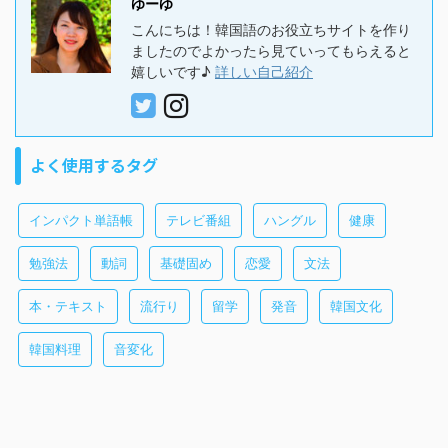
ゆーゆ
こんにちは！韓国語のお役立ちサイトを作り
ましたのでよかったら見ていってもらえると
嬉しいです♪
詳しい自己紹介
よく使用するタグ
インパクト単語帳
テレビ番組
ハングル
健康
勉強法
動詞
基礎固め
恋愛
文法
本・テキスト
流行り
留学
発音
韓国文化
韓国料理
音変化