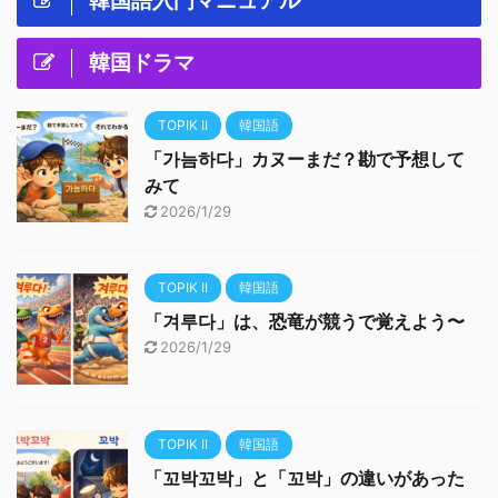
韓国語入門マニュアル
韓国ドラマ
TOPIK II
韓国語
「가늠하다」カヌーまだ？勘で予想して
みて
2026/1/29
TOPIK II
韓国語
「겨루다」は、恐竜が競うで覚えよう〜
2026/1/29
TOPIK II
韓国語
「꼬박꼬박」と「꼬박」の違いがあった