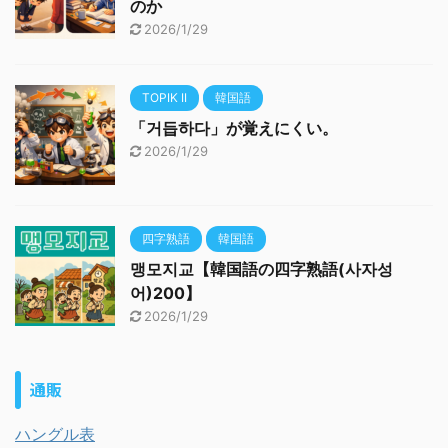
のか
2026/1/29
TOPIK II
韓国語
「거듭하다」が覚えにくい。
2026/1/29
四字熟語
韓国語
맹모지교【韓国語の四字熟語(사자성
어)200】
2026/1/29
通販
ハングル表