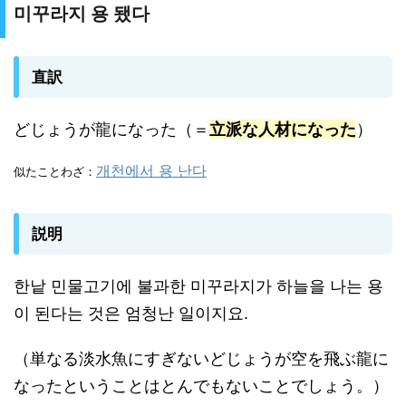
미꾸라지 용 됐다
直訳
どじょうが龍になった（＝
立派な人材になった
）
개천에서 용 난다
似たことわざ：
説明
한낱 민물고기에 불과한 미꾸라지가 하늘을 나는 용
이 된다는 것은 엄청난 일이지요.
（単なる淡水魚にすぎないどじょうが空を飛ぶ龍に
なったということはとんでもないことでしょう。）