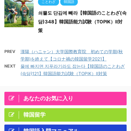
ことわざ
韓国語
쇠뿔도 단김에 빼라【韓国語のことわざ(속
담)348】韓国語能力試験（TOPIK）Ⅱ対
策
PREV
漢陽（ハニャン）大学国際教育院 初めての学期(秋
学期)を終えて【コロナ禍の韓国留学2021】
NEXT
물에 빠지면 지푸라기라도 잡는다【韓国語のことわざ
(속담)121】韓国語能力試験（TOPIK）Ⅱ対策
あなたのお気に入り
韓国留学