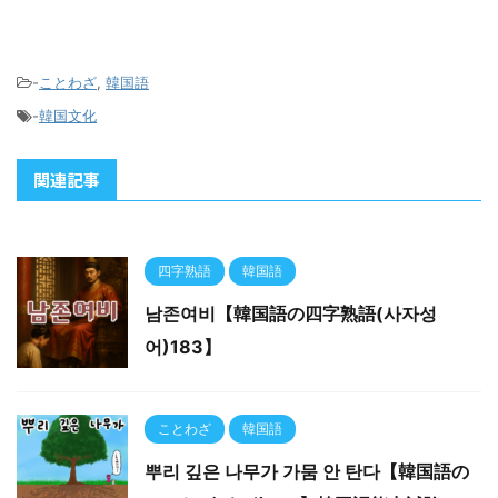
のに「負けるが勝ち」が
られることがあります。
あります。これも無意味
また「結局、出処は同じ
な争いは相手に勝利を譲
お金」という意味で使わ
-
ことわざ
,
韓国語
る方が賢 ...
れることがあります。 ...
-
韓国文化
関連記事
四字熟語
韓国語
남존여비【韓国語の四字熟語(사자성
어)183】
ことわざ
韓国語
뿌리 깊은 나무가 가뭄 안 탄다【韓国語の