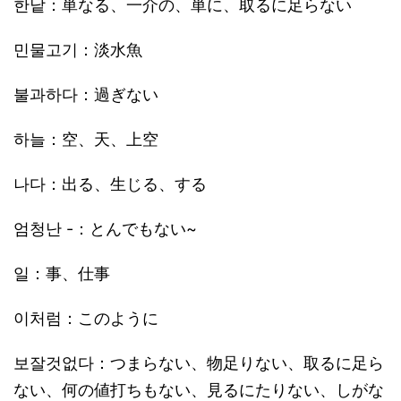
한낱：単なる、一介の、単に、取るに足らない
민물고기：淡水魚
불과하다：過ぎない
하늘：空、天、上空
나다：出る、生じる、する
엄청난 -：とんでもない~
일：事、仕事
이처럼：このように
보잘것없다：つまらない、物足りない、取るに足ら
ない、何の値打ちもない、見るにたりない、しがな