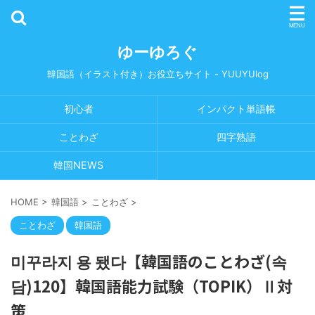
ゆーゆろぐ
韓国語（イラスト付き）お役立ちサイト - YUUYUlog
初心者
インパクト単語帳
ことわざ
四字熟語
韓国NEWS
HOME
>
韓国語
>
ことわざ
>
ことわざ
韓国語
미꾸라지 용 됐다【韓国語のことわざ(속
담)120】韓国語能力試験（TOPIK）Ⅱ対
策