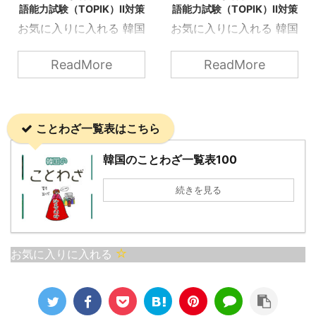
語能力試験（TOPIK）Ⅱ対策
語能力試験（TOPIK）Ⅱ対策
お気に入りに入れる 韓国
お気に入りに入れる 韓国
語能力試験（TOPIK）Ⅱ
語能力試験（TOPIK）Ⅱ
にも出てくる韓国の「こ
にも出てくる韓国の「こ
ReadMore
ReadMore
とわざ（속담）」を知ろ
とわざ（속담）」を知ろ
う！ 지는 게 이기는 거다
う！ 주머닛돈이 쌈짓돈
OpenAIのDALL·Eによっ
OpenAIのDALL·Eによっ
ことわざ一覧表はこちら
て生成 지는 게 이기는 거
て生成 주머닛돈이 쌈짓
다 直訳: 「負けることが
돈 直訳は「ポケットの中
韓国のことわざ一覧表100
勝つことだ」 意味: 物事
のお金と巻き物の中のお
をあきらめたり、意図的
金は同じ」という意味で
続きを見る
に譲歩することが、最終
使われる韓国のことわざ
的にはより大きな利益や
です。 これは、「お金を
成功、または調和をもた
分ける必要がない」場
らすという考えを表して
合、 またはお金を「不適
お気に入りに入れる
います。時には戦わずし
切に使う様子」を表現す
て勝つことを意味する戦
る際に使用されます。具
略的な思想です。 日本語
体的には、組織内で公金
の諺で似た意味を持つも
を私的に扱う場面で用い