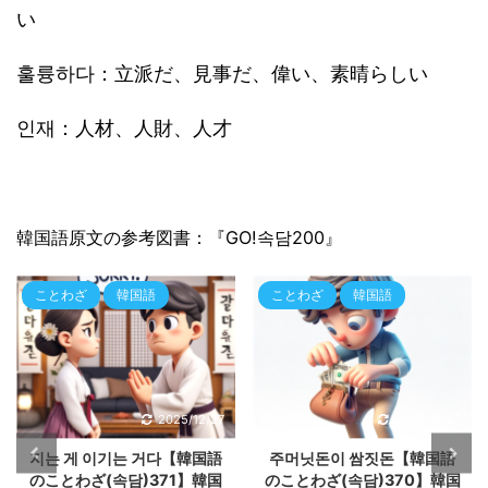
い
훌륭하다：立派だ、見事だ、偉い、素晴らしい
인재：人材、人財、人才
韓国語原文の参考図書：『GO!속담200』
ことわざ
韓国語
ことわざ
韓国語
2025/12/27
2025/12/27
지는 게 이기는 거다【韓国語
주머닛돈이 쌈짓돈【韓国語
のことわざ(속담)371】韓国
のことわざ(속담)370】韓国