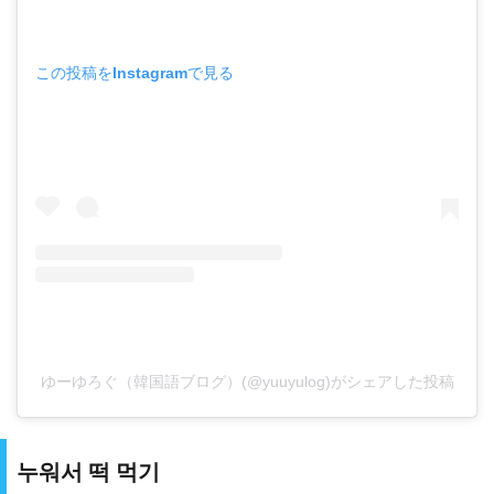
この投稿をInstagramで見る
ゆーゆろぐ（韓国語ブログ）(@yuuyulog)がシェアした投稿
누워서 떡 먹기