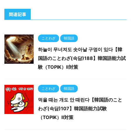
関連記事
ことわざ
韓国語
하늘이 무너져도 솟아날 구멍이 있다【韓
国語のことわざ(속담)188】韓国語能力試
験（TOPIK）Ⅱ対策
ことわざ
韓国語
먹을 때는 개도 안 때린다【韓国語のこと
わざ(속담)107】韓国語能力試験
（TOPIK）Ⅱ対策