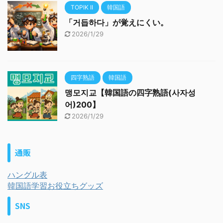
TOPIK II
韓国語
「거듭하다」が覚えにくい。
2026/1/29
四字熟語
韓国語
맹모지교【韓国語の四字熟語(사자성
어)200】
2026/1/29
通販
ハングル表
韓国語学習お役立ちグッズ
SNS