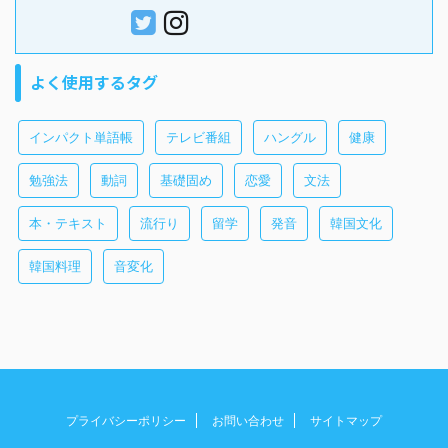
よく使用するタグ
インパクト単語帳
テレビ番組
ハングル
健康
勉強法
動詞
基礎固め
恋愛
文法
本・テキスト
流行り
留学
発音
韓国文化
韓国料理
音変化
プライバシーポリシー
お問い合わせ
サイトマップ