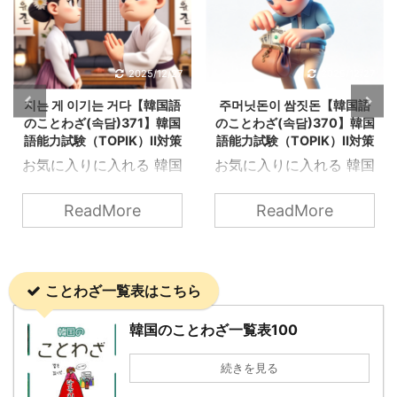
2025/12/27
2025/12/27
지는 게 이기는 거다【韓国語
주머닛돈이 쌈짓돈【韓国語
のことわざ(속담)371】韓国
のことわざ(속담)370】韓国
語能力試験（TOPIK）Ⅱ対策
語能力試験（TOPIK）Ⅱ対策
お気に入りに入れる 韓国
お気に入りに入れる 韓国
語能力試験（TOPIK）Ⅱ
語能力試験（TOPIK）Ⅱ
にも出てくる韓国の「こ
にも出てくる韓国の「こ
ReadMore
ReadMore
とわざ（속담）」を知ろ
とわざ（속담）」を知ろ
う！ 지는 게 이기는 거다
う！ 주머닛돈이 쌈짓돈
OpenAIのDALL·Eによっ
OpenAIのDALL·Eによっ
ことわざ一覧表はこちら
て生成 지는 게 이기는 거
て生成 주머닛돈이 쌈짓
다 直訳: 「負けることが
돈 直訳は「ポケットの中
韓国のことわざ一覧表100
勝つことだ」 意味: 物事
のお金と巻き物の中のお
をあきらめたり、意図的
金は同じ」という意味で
続きを見る
に譲歩することが、最終
使われる韓国のことわざ