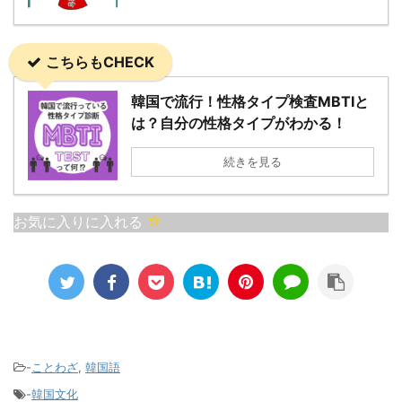
的にはより大きな利益や
です。 これは、「お金を
成功、または調和をもた
分ける必要がない」場
らすという考えを表して
合、 またはお金を「不適
こちらもCHECK
います。時には戦わずし
切に使う様子」を表現す
て勝つことを意味する戦
る際に使用されます。具
韓国で流行！性格タイプ検査MBTIと
略的な思想です。 日本語
体的には、組織内で公金
は？自分の性格タイプがわかる！
の諺で似た意味を持つも
を私的に扱う場面で用い
のに「負けるが勝ち」が
られることがあります。
続きを見る
あります。これも無意味
また「結局、出処は同じ
な争いは相手に勝利を譲
お金」という意味で使わ
る方が賢 ...
れることがあります。 ...
お気に入りに入れる
-
ことわざ
,
韓国語
-
韓国文化