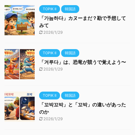
TOPIK II
韓国語
「가늠하다」カヌーまだ？勘で予想して
みて
2026/1/29
TOPIK II
韓国語
「겨루다」は、恐竜が競うで覚えよう〜
2026/1/29
TOPIK II
韓国語
「꼬박꼬박」と「꼬박」の違いがあった
のか
2026/1/29