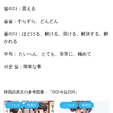
떨리다：震える
술술：すらすら、どんどん
풀리다：ほどける、解ける、溶ける、解決する、解
かれる
무척： たいへん、とても、非常に、極めて
쉬운 일：簡単な事
韓国語原文の参考図書：『GO!속담200』
ことわざ
韓国語
ことわざ
韓国語