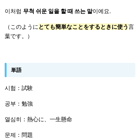
이처럼
무척 쉬운 일을 할 때 쓰는 말
이에요.
（このように
とても簡単なことをするときに使う
言
葉です。）
単語
시험：試験
공부：勉強
열심히：熱心に、一生懸命
문제：問題