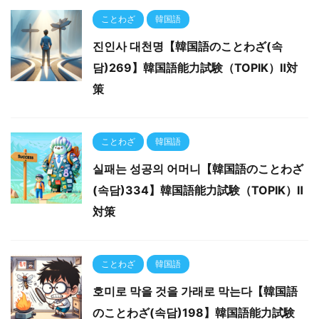
ことわざ
韓国語
진인사 대천명【韓国語のことわざ(속
담)269】韓国語能力試験（TOPIK）Ⅱ対
策
ことわざ
韓国語
실패는 성공의 어머니【韓国語のことわざ
(속담)334】韓国語能力試験（TOPIK）Ⅱ
対策
ことわざ
韓国語
호미로 막을 것을 가래로 막는다【韓国語
のことわざ(속담)198】韓国語能力試験