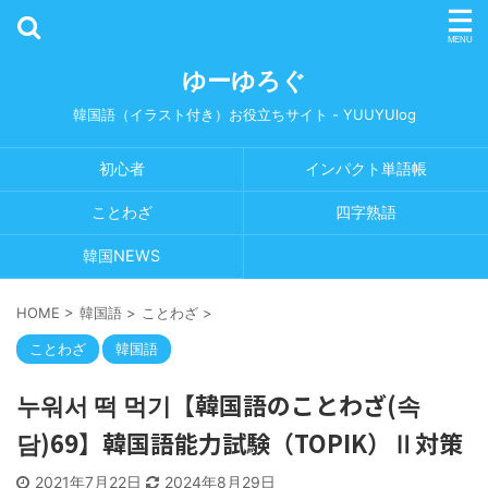
ゆーゆろぐ
韓国語（イラスト付き）お役立ちサイト - YUUYUlog
初心者
インパクト単語帳
ことわざ
四字熟語
韓国NEWS
HOME
>
韓国語
>
ことわざ
>
ことわざ
韓国語
누워서 떡 먹기【韓国語のことわざ(속
담)69】韓国語能力試験（TOPIK）Ⅱ対策
2021年7月22日
2024年8月29日