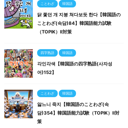
ことわざ
韓国語
닭 쫓던 개 지붕 쳐다보듯 한다【韓国語の
ことわざ(속담)84】韓国語能力試験
（TOPIK）Ⅱ対策
四字熟語
韓国語
각인각색【韓国語の四字熟語(사자성
어)152】
ことわざ
韓国語
앓느니 죽지【韓国語のことわざ(속
담)354】韓国語能力試験（TOPIK）Ⅱ対
策