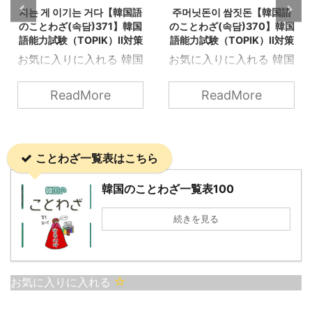
지는 게 이기는 거다【韓国語
주머닛돈이 쌈짓돈【韓国語
のことわざ(속담)371】韓国
のことわざ(속담)370】韓国
語能力試験（TOPIK）Ⅱ対策
語能力試験（TOPIK）Ⅱ対策
お気に入りに入れる 韓国
お気に入りに入れる 韓国
語能力試験（TOPIK）Ⅱ
語能力試験（TOPIK）Ⅱ
にも出てくる韓国の「こ
にも出てくる韓国の「こ
ReadMore
ReadMore
とわざ（속담）」を知ろ
とわざ（속담）」を知ろ
う！ 지는 게 이기는 거다
う！ 주머닛돈이 쌈짓돈
OpenAIのDALL·Eによっ
OpenAIのDALL·Eによっ
ことわざ一覧表はこちら
て生成 지는 게 이기는 거
て生成 주머닛돈이 쌈짓
다 直訳: 「負けることが
돈 直訳は「ポケットの中
韓国のことわざ一覧表100
勝つことだ」 意味: 物事
のお金と巻き物の中のお
をあきらめたり、意図的
金は同じ」という意味で
続きを見る
に譲歩することが、最終
使われる韓国のことわざ
的にはより大きな利益や
です。 これは、「お金を
成功、または調和をもた
分ける必要がない」場
らすという考えを表して
合、 またはお金を「不適
お気に入りに入れる
います。時には戦わずし
切に使う様子」を表現す
て勝つことを意味する戦
る際に使用されます。具