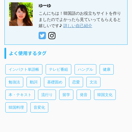
ゆーゆ
こんにちは！韓国語のお役立ちサイトを作り
ましたのでよかったら見ていってもらえると
嬉しいです♪
詳しい自己紹介
よく使用するタグ
インパクト単語帳
テレビ番組
ハングル
健康
勉強法
動詞
基礎固め
恋愛
文法
本・テキスト
流行り
留学
発音
韓国文化
韓国料理
音変化