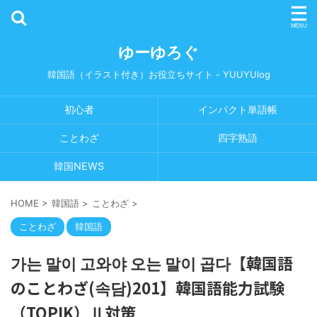
ゆーゆろぐ
韓国語（イラスト付き）お役立ちサイト - YUUYUlog
初心者
インパクト単語帳
ことわざ
四字熟語
韓国NEWS
HOME
>
韓国語
>
ことわざ
>
ことわざ
韓国語
가는 말이 고와야 오는 말이 곱다【韓国語
のことわざ(속담)201】韓国語能力試験
（TOPIK）Ⅱ対策