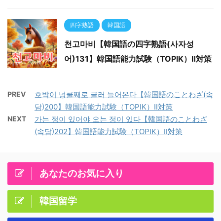
四字熟語
韓国語
천고마비【韓国語の四字熟語(사자성
어)131】韓国語能力試験（TOPIK）Ⅱ対策
PREV
호박이 넝쿨째로 굴러 들어온다【韓国語のことわざ(속
담)200】韓国語能力試験（TOPIK）Ⅱ対策
NEXT
가는 정이 있어야 오는 정이 있다【韓国語のことわざ
(속담)202】韓国語能力試験（TOPIK）Ⅱ対策
あなたのお気に入り
韓国留学