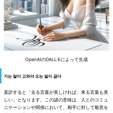
OpenAI
の
DALL
·
E
によって生成
가는 말이 고와야 오는 말이 곱다
直訳すると「去る言葉が美しければ、来る言葉も美
しい」となります。この諺の意味は、人とのコミュ
ニケーションや関係において、相手に対して敬意を