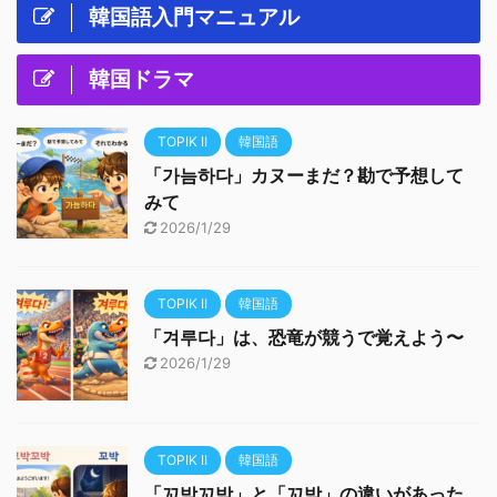
韓国語入門マニュアル
韓国ドラマ
TOPIK II
韓国語
「가늠하다」カヌーまだ？勘で予想して
みて
2026/1/29
TOPIK II
韓国語
「겨루다」は、恐竜が競うで覚えよう〜
2026/1/29
TOPIK II
韓国語
「꼬박꼬박」と「꼬박」の違いがあった