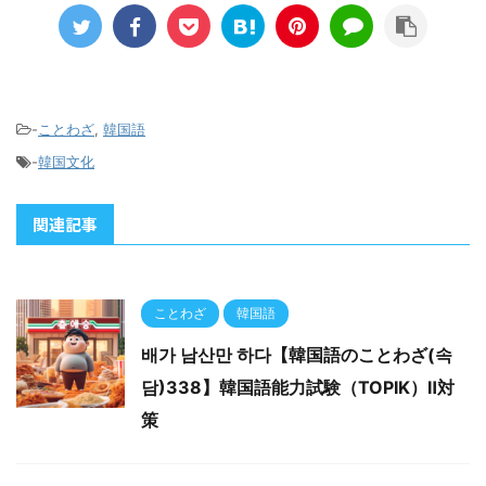
略的な思想です。 日本語
体的には、組織内で公金
の諺で似た意味を持つも
を私的に扱う場面で用い
のに「負けるが勝ち」が
られることがあります。
あります。これも無意味
また「結局、出処は同じ
な争いは相手に勝利を譲
お金」という意味で使わ
-
ことわざ
,
韓国語
る方が賢 ...
れることがあります。 ...
-
韓国文化
関連記事
ことわざ
韓国語
배가 남산만 하다【韓国語のことわざ(속
담)338】韓国語能力試験（TOPIK）Ⅱ対
策