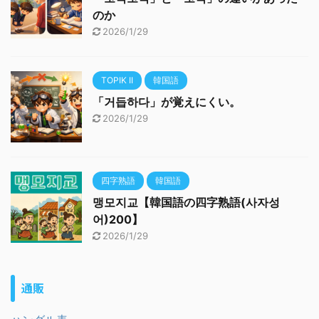
のか
2026/1/29
TOPIK II
韓国語
「거듭하다」が覚えにくい。
2026/1/29
四字熟語
韓国語
맹모지교【韓国語の四字熟語(사자성
어)200】
2026/1/29
通販