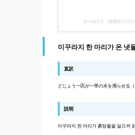
ゆーゆろぐ（韓国語ブログ）(
미꾸라지 한 마리가 온 냇
直訳
どじょう一匹が一帯の水を濁らせる（
説明
미꾸라지 한 마리가 흙탕물을 일으켜 맑