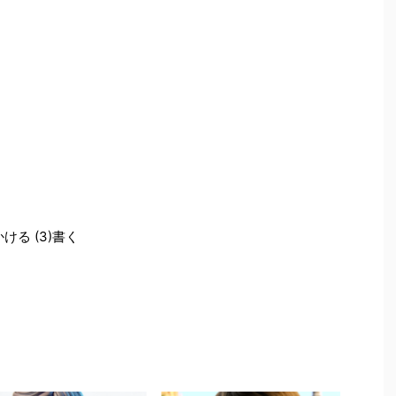
ける (3)書く
』