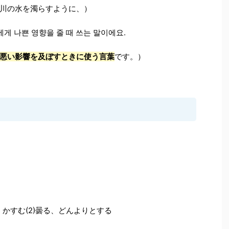
川の水を濁らすように、）
에게 나쁜 영향을 줄 때 쓰는 말이에요.
悪い影響を及ぼすときに使う言葉
です。）
、かすむ(2)曇る、どんよりとする