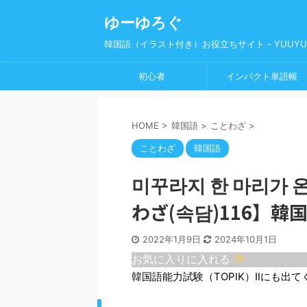
ゆーゆろぐ
韓国語（イラスト付き）お役立ちサイト - YUUYUl
初心者
インパクト単語帳
HOME
>
韓国語
>
ことわざ
>
ことわざ
韓国語
미꾸라지 한 마리가 
わざ(속담)116】韓
2022年1月9日
2024年10月1日
お気に入りに入れる
韓国語能力試験（TOPIK）Ⅱにも出