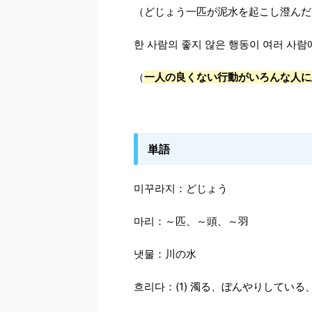
（どじょう一匹が泥水を起こし澄んだ
한 사람의 좋지 않은 행동이 여러 사람
（
一人の良くない行動がいろんな人に
単語
미꾸라지：どじょう
마리：～匹、～頭、～羽
냇물：川の水
흐리다：(1) 濁る、ぼんやりしている