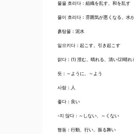
물을 흐리다：組織を乱す、和を乱す
물이 흐리다：雰囲気が悪くなる、水
흙탕물：泥水
일으키다：起こす、引き起こす
맑다：(1) 澄む、晴れる、清い(2)
듯：～ように、～よう
사람：人
좋다：良い
-지 않다：～しない、～くない
행동：行動、行い、振る舞い