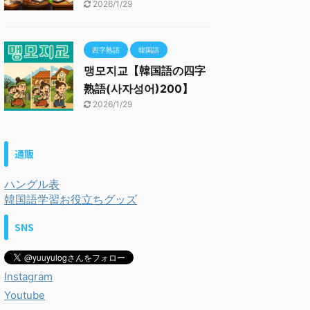
2026/1/29
四字熟語
韓国語
맹모지교【韓国語の四字
熟語(사자성어)200】
2026/1/29
通販
ハングル表
韓国語学習お役立ちグッズ
SNS
Instagram
Youtube