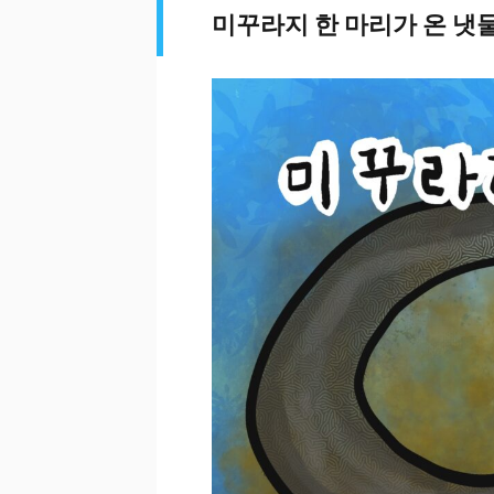
미꾸라지 한 마리가 온 냇