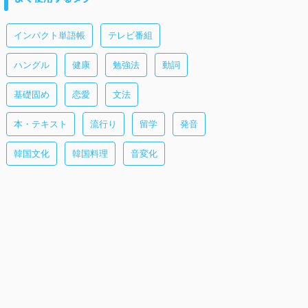
インパクト単語帳
テレビ番組
ハングル
健康
勉強法
動詞
基礎固め
恋愛
文法
本・テキスト
流行り
留学
発音
韓国文化
韓国料理
音変化