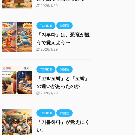
2026/1/29
TOPIK II
韓国語
「겨루다」は、恐竜が競
うで覚えよう〜
2026/1/29
TOPIK II
韓国語
「꼬박꼬박」と「꼬박」
の違いがあったのか
2026/1/29
TOPIK II
韓国語
「거듭하다」が覚えにく
い。