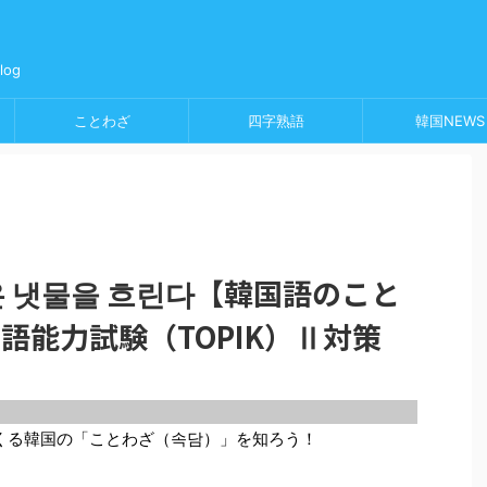
og
ことわざ
四字熟語
韓国NEWS
온 냇물을 흐린다【韓国語のこと
国語能力試験（TOPIK）Ⅱ対策
てくる韓国の「ことわざ（속담）」を知ろう！