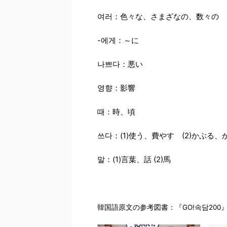
여러：色々な、さまざなの、数々の
-에게：～に
나쁘다：悪い
영향：影響
때：時、頃
쓰다：(1)使う、費やす (2)かぶる、か
말：(1)言葉、話 (2)馬
韓国語原文の参考図書：『GO!속담200