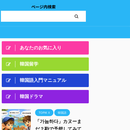
ページ内検索
あなたのお気に入り
韓国留学
韓国語入門マニュアル
韓国ドラマ
TOPIK II
韓国語
「가늠하다」カヌーま
だ？勘で予想してみて