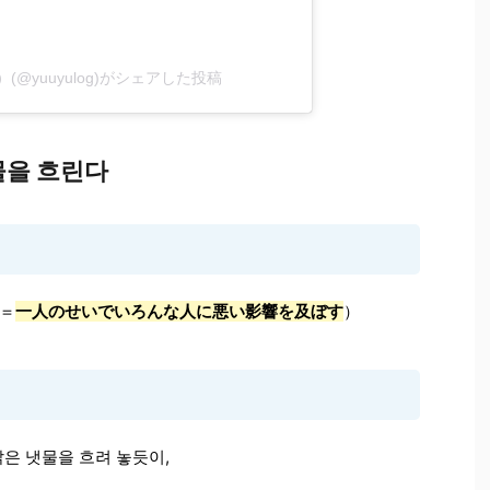
@yuuyulog)がシェアした投稿
물을 흐린다
＝
一人のせいでいろんな人に悪い影響を及ぼす
）
은 냇물을 흐려 놓듯이,