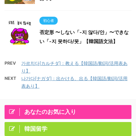
初心者
否定形 〜しない「-지 않다/안」〜できな
い「-지 못하다/못」【韓国語文法】
PREV
가르치다[カルチダ]：教える【韓国語/動詞/活用表あ
り】
NEXT
나가다[ナガダ]：出かける、出る【韓国語/動詞/活用
表あり】
あなたのお気に入り
韓国留学