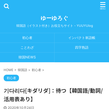
ゆーゆろぐ
韓国語（イラスト付き）お役立ちサイト - YUUYUlog
初心者
インパクト単語帳
ことわざ
四字熟語
韓国NEWS
HOME
>
韓国語
>
初心者
>
初心者
기다리다[キダリダ]：待つ【韓国語/動詞/
活用表あり】
2020年10月24日