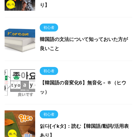
り】
初心者
韓国語の文法について知っておいた方が
良いこと
初心者
【韓国語の音変化6】無音化 - ㅎ（ヒウ
ッ）
初心者
읽다[イkタ]：読む【韓国語/動詞/活用表
あり】