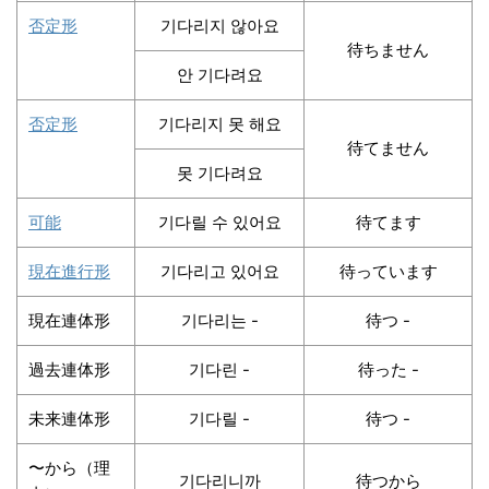
否定形
기다리지 않아요
待ちません
안 기다려요
否定形
기다리지 못 해요
待てません
못 기다려요
可能
기다릴 수 있어요
待てます
現在進行形
기다리고 있어요
待っています
現在連体形
기다리는 -
待つ -
過去連体形
기다린 -
待った -
未来連体形
기다릴 -
待つ -
〜から（理
기다리니까
待つから