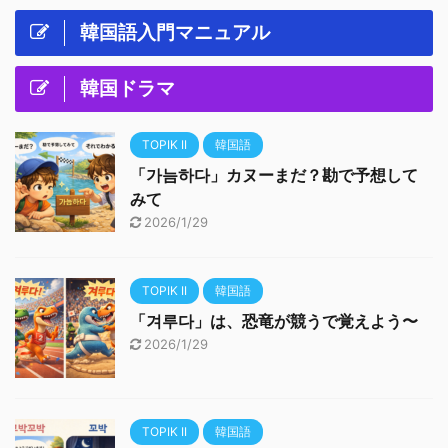
韓国語入門マニュアル
韓国ドラマ
TOPIK II
韓国語
「가늠하다」カヌーまだ？勘で予想して
みて
2026/1/29
TOPIK II
韓国語
「겨루다」は、恐竜が競うで覚えよう〜
2026/1/29
TOPIK II
韓国語