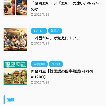
「꼬박꼬박」と「꼬박」の違いがあった
のか
2026/1/29
TOPIK II
韓国語
「거듭하다」が覚えにくい。
2026/1/29
四字熟語
韓国語
맹모지교【韓国語の四字熟語(사자성
어)200】
2026/1/29
通販