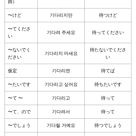
由）
〜けど
기다리지만
待つけど
〜てくださ
기다려 주세요
待ってください
い
〜ないでく
待たないでくださ
기다리지 마세요
ださい
い
仮定
기다리면
待てば
〜たいです
기다리고 싶어요
待ちたいです
〜て 〜
기다리고
待って
〜て、ので
기다려서
待って
〜でしょう
기다릴 거예요
待つでしょう