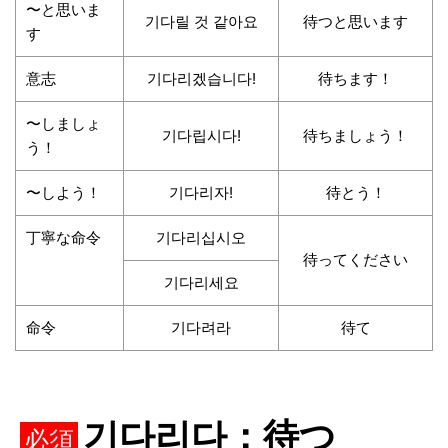
〜と思いま
기다릴 것 같아요
待つと思います
す
意志
기다리겠습니다!
待ちます！
〜しましょ
기다립시다!
待ちましょう！
う！
〜しよう！
기다리자!
待とう！
丁寧な命令
기다리십시오
待ってください
기다리세요
命令
기다려라
待て
기다리다：待つ
必須