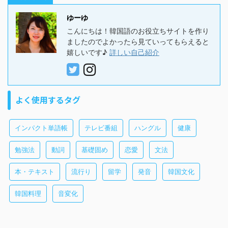
ゆーゆ
こんにちは！韓国語のお役立ちサイトを作り
ましたのでよかったら見ていってもらえると
嬉しいです♪
詳しい自己紹介
よく使用するタグ
インパクト単語帳
テレビ番組
ハングル
健康
勉強法
動詞
基礎固め
恋愛
文法
本・テキスト
流行り
留学
発音
韓国文化
韓国料理
音変化