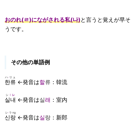
おのれ(
ㄹ)にながされる私(나)
と言うと覚えが早そ
うです。
その他の単語例
ハ
リュ
l
한류
←発音は
할
류
：韓流
シ
l
レ
실내
←発音は
실
래
：室内
シ
ラng
l
신랑
←発音は
실
랑
：新郎