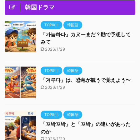
韓国ドラマ
TOPIK II
韓国語
「가늠하다」カヌーまだ？勘で予想して
みて
2026/1/29
TOPIK II
韓国語
「겨루다」は、恐竜が競うで覚えよう〜
2026/1/29
TOPIK II
韓国語
「꼬박꼬박」と「꼬박」の違いがあった
のか
2026/1/29