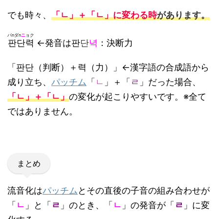
でも時々、
「ㄴ」＋「ㄴ」に変わる時
があります。
パnダn
ニ
ョク
판단력
←発音は판
단
녁
：決断力
「
판단（
判断）＋
력（
力）」←
漢字語の合成語から
成り立ち、
パッチム
「
ㄴ
」＋「
ㄹ
」だった場合、
「ㄴ」＋「ㄴ」
の変化が起こりやすいです。
※全て
ではありません。
まとめ
流音化は
パッチム
とその直後の子音の組み合わせが
「
ㄴ
」と「
ㄹ
」のとき、「
ㄴ
」の発音が「
ㄹ
」に変