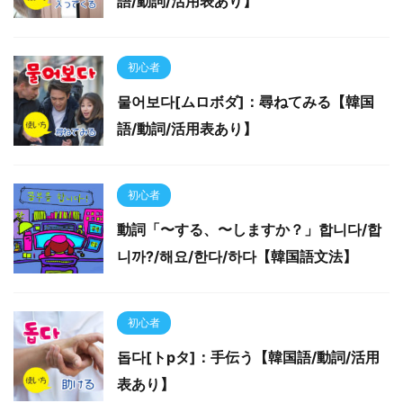
語/動詞/活用表あり】
初心者
물어보다[ムロボダ]：尋ねてみる【韓国
語/動詞/活用表あり】
初心者
動詞「〜する、〜しますか？」합니다/합
니까?/해요/한다/하다【韓国語文法】
初心者
돕다[トpタ]：手伝う【韓国語/動詞/活用
表あり】