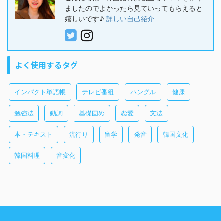
ましたのでよかったら見ていってもらえると
嬉しいです♪
詳しい自己紹介
よく使用するタグ
インパクト単語帳
テレビ番組
ハングル
健康
勉強法
動詞
基礎固め
恋愛
文法
本・テキスト
流行り
留学
発音
韓国文化
韓国料理
音変化