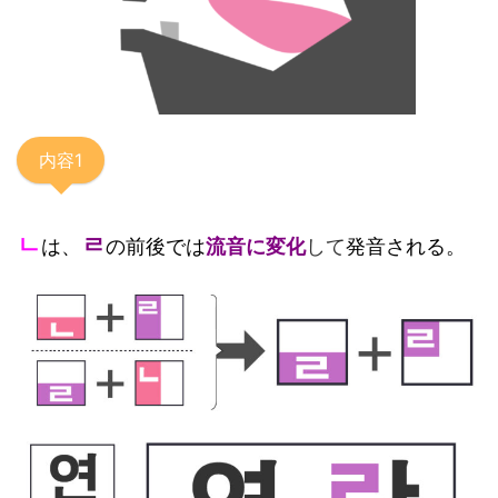
内容1
ㄴ
ㄹ
は、
の前後では
流音に変化
して
発音される。