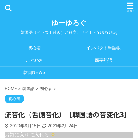
ゆーゆろぐ
韓国語（イラスト付き）お役立ちサイト - YUUYUlog
初心者
インパクト単語帳
ことわざ
四字熟語
韓国NEWS
HOME
>
韓国語
>
初心者
>
初心者
流音化（舌側音化）【韓国語の音変化3】
2020年8月15日
2021年2月24日
お気に入りに入れる