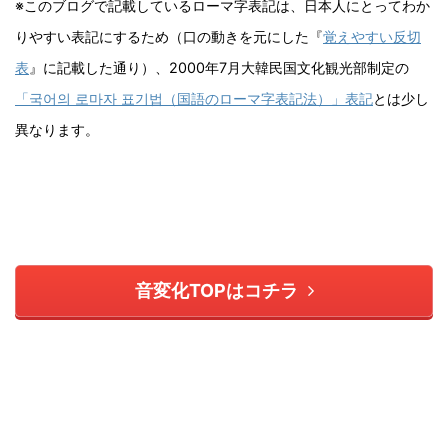
※このブログで記載しているローマ字表記は、日本人にとってわか
りやすい表記にするため（口の動きを元にした『
覚えやすい反切
表
』に記載した通り）、
2000
年
7
月大韓民国文化観光部制定の
「
국어의
로마자
표기법（
国語のローマ字表記法）」表記
とは少し
異なります。
音変化TOPはコチラ