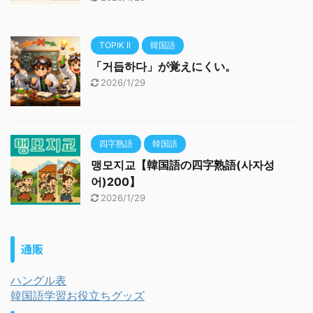
TOPIK II
韓国語
「거듭하다」が覚えにくい。
2026/1/29
四字熟語
韓国語
맹모지교【韓国語の四字熟語(사자성
어)200】
2026/1/29
通販
ハングル表
韓国語学習お役立ちグッズ