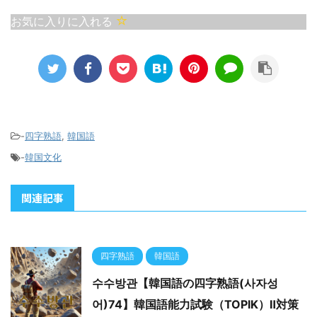
寿無窮（寿命が限りなく
事がうまくいく 意味：す
お気に入りに入れる
長い） 意味：非常に長生
べての物事が順調に運
きすること、または末永
び、思い通りになるこ
く健康で幸せに生きるこ
と。 成功や幸運を祈ると
とを願う表現です。 誕生
きによく使われる言葉
日や賀寿（長寿のお祝
で、新年の挨拶や祝いの
い）の際によく使われ、
言葉としても定番。 似た
「末永く健やかでありま
意味を持つ日本語： 「万
-
四字熟語
,
韓国語
すように」という祝福の
事順調（ばんじじゅんち
-
韓国文化
意味が込められていま
ょう）」…物事が全てに
す。 韓国では特に年配の
おいて調子良く運ぶこ
関連記事
方に対して、尊敬と健康
と。 お気に入りに入れ
長寿を願う際によく使わ
る
れます。 例：「만수무강
하세요 ...
四字熟語
韓国語
수수방관【韓国語の四字熟語(사자성
어)74】韓国語能力試験（TOPIK）Ⅱ対策