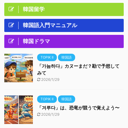
韓国留学
韓国語入門マニュアル
韓国ドラマ
TOPIK II
韓国語
「가늠하다」カヌーまだ？勘で予想して
みて
2026/1/29
TOPIK II
韓国語
「겨루다」は、恐竜が競うで覚えよう〜
2026/1/29