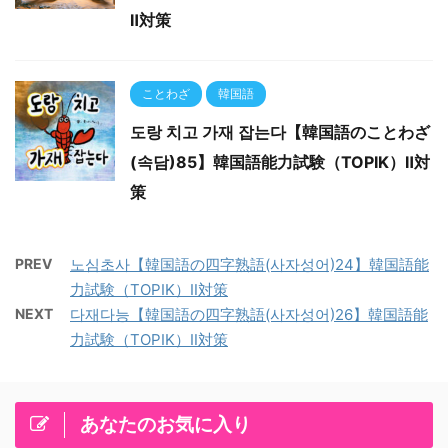
Ⅱ対策
ことわざ
韓国語
도랑 치고 가재 잡는다【韓国語のことわざ
(속담)85】韓国語能力試験（TOPIK）Ⅱ対
策
PREV
노심초사【韓国語の四字熟語(사자성어)24】韓国語能
力試験（TOPIK）Ⅱ対策
NEXT
다재다능【韓国語の四字熟語(사자성어)26】韓国語能
力試験（TOPIK）Ⅱ対策
あなたのお気に入り