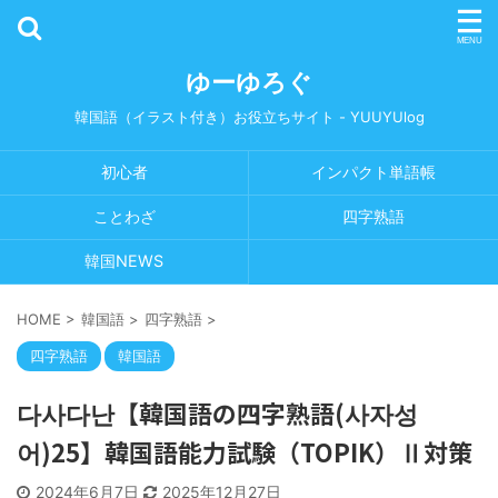
ゆーゆろぐ
韓国語（イラスト付き）お役立ちサイト - YUUYUlog
初心者
インパクト単語帳
ことわざ
四字熟語
韓国NEWS
HOME
>
韓国語
>
四字熟語
>
四字熟語
韓国語
다사다난【韓国語の四字熟語(사자성
어)25】韓国語能力試験（TOPIK）Ⅱ対策
2024年6月7日
2025年12月27日