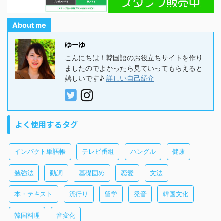
About me
ゆーゆ
こんにちは！韓国語のお役立ちサイトを作り
ましたのでよかったら見ていってもらえると
嬉しいです♪
詳しい自己紹介
よく使用するタグ
インパクト単語帳
テレビ番組
ハングル
健康
勉強法
動詞
基礎固め
恋愛
文法
本・テキスト
流行り
留学
発音
韓国文化
韓国料理
音変化