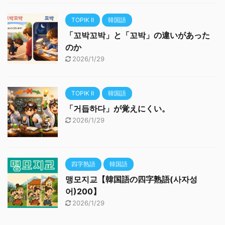
TOPIK II
韓国語
「꼬박꼬박」と「꼬박」の違いがあった
のか
2026/1/29
TOPIK II
韓国語
「거듭하다」が覚えにくい。
2026/1/29
四字熟語
韓国語
맹모지교【韓国語の四字熟語(사자성
어)200】
2026/1/29