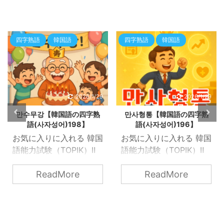
四字熟語
韓国語
四字熟語
韓国語
2026/1/29
2026/1/29
만수무강【韓国語の四字熟
만사형통【韓国語の四字熟
語(사자성어)198】
語(사자성어)196】
お気に入りに入れる 韓国
お気に入りに入れる 韓国
語能力試験（TOPIK）Ⅱ
語能力試験（TOPIK）Ⅱ
にも出てくる韓国の「四
にも出てくる韓国の「四
ReadMore
ReadMore
字熟語(사자성어)」を知
字熟語(사자성어)」を知
ろう！ 만수무강
ろう！ 만사형통
※ChatGPTによる生成画
※ChatGPTによる生成画
像 만수무강（万寿無疆,
像 만사형통（万事亨通、
萬壽無疆） その直訳：万
萬事亨通） その直訳：万