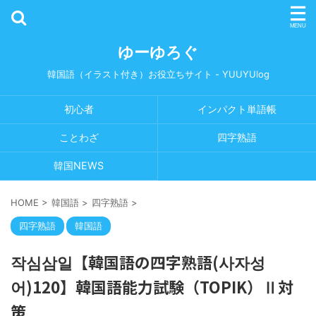
ゆーゆろぐ
韓国語（イラスト付き）お役立ちサイト - YUUYUlog
初心者
インパクト単語帳
ことわざ
四字熟語
韓国NEWS
HOME
>
韓国語
>
四字熟語
>
四字熟語
韓国語
작심삼일【韓国語の四字熟語(사자성
어)120】韓国語能力試験（TOPIK）Ⅱ対
策