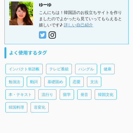
ゆーゆ
こんにちは！韓国語のお役立ちサイトを作り
ましたのでよかったら見ていってもらえると
嬉しいです♪
詳しい自己紹介
よく使用するタグ
インパクト単語帳
テレビ番組
ハングル
健康
勉強法
動詞
基礎固め
恋愛
文法
本・テキスト
流行り
留学
発音
韓国文化
韓国料理
音変化