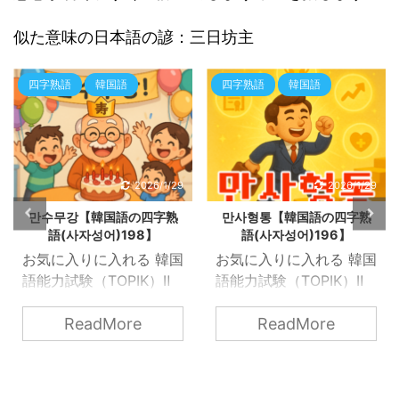
似た意味の日本語の諺：三日坊主
四字熟語
韓国語
四字熟語
韓国語
2026/1/29
2026/1/29
만수무강【韓国語の四字熟
만사형통【韓国語の四字熟
語(사자성어)198】
語(사자성어)196】
お気に入りに入れる 韓国
お気に入りに入れる 韓国
語能力試験（TOPIK）Ⅱ
語能力試験（TOPIK）Ⅱ
にも出てくる韓国の「四
にも出てくる韓国の「四
ReadMore
ReadMore
字熟語(사자성어)」を知
字熟語(사자성어)」を知
ろう！ 만수무강
ろう！ 만사형통
※ChatGPTによる生成画
※ChatGPTによる生成画
像 만수무강（万寿無疆,
像 만사형통（万事亨通、