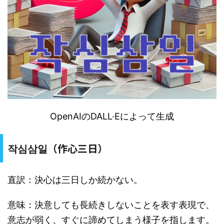
OpenAI
の
DALL
·
E
によって生成
작심삼일（作心三日）
直訳：決心は三日しか続かない。
意味：決意しても長続きしないことを表す表現で、
意志が弱く、すぐに諦めてしまう様子を指します。