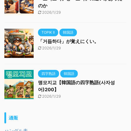
のか
2026/1/29
TOPIK II
韓国語
「거듭하다」が覚えにくい。
2026/1/29
四字熟語
韓国語
맹모지교【韓国語の四字熟語(사자성
어)200】
2026/1/29
通販
ハングル表