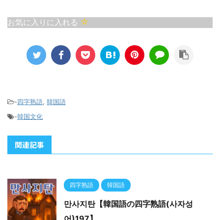
萬壽無疆） その直訳：万
萬事亨通） その直訳：万
寿無窮（寿命が限りなく
事がうまくいく 意味：す
お気に入りに入れる
長い） 意味：非常に長生
べての物事が順調に運
きすること、または末永
び、思い通りになるこ
く健康で幸せに生きるこ
と。 成功や幸運を祈ると
とを願う表現です。 誕生
きによく使われる言葉
日や賀寿（長寿のお祝
で、新年の挨拶や祝いの
い）の際によく使われ、
言葉としても定番。 似た
「末永く健やかでありま
意味を持つ日本語： 「万
-
四字熟語
,
韓国語
すように」という祝福の
事順調（ばんじじゅんち
-
韓国文化
意味が込められていま
ょう）」…物事が全てに
す。 韓国では特に年配の
おいて調子良く運ぶこ
関連記事
方に対して、尊敬と健康
と。 お気に入りに入れ
長寿を願う際によく使わ
る
れます。 例：「만수무강
하세요 ...
四字熟語
韓国語
만사지탄【韓国語の四字熟語(사자성
어)197】