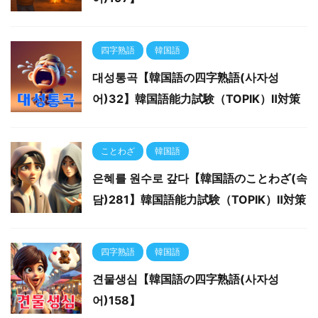
四字熟語
韓国語
대성통곡【韓国語の四字熟語(사자성
어)32】韓国語能力試験（TOPIK）Ⅱ対策
ことわざ
韓国語
은혜를 원수로 갚다【韓国語のことわざ(속
담)281】韓国語能力試験（TOPIK）Ⅱ対策
四字熟語
韓国語
견물생심【韓国語の四字熟語(사자성
어)158】