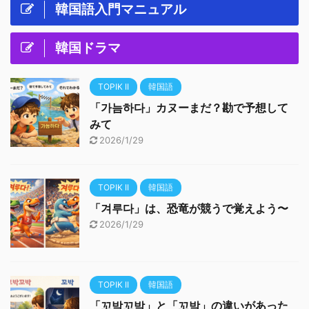
韓国語入門マニュアル
韓国ドラマ
TOPIK II
韓国語
「가늠하다」カヌーまだ？勘で予想して
みて
2026/1/29
TOPIK II
韓国語
「겨루다」は、恐竜が競うで覚えよう〜
2026/1/29
TOPIK II
韓国語
「꼬박꼬박」と「꼬박」の違いがあった