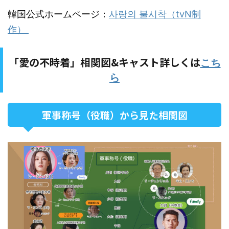
韓国公式ホームページ：
사랑의 불시착（tvN制
作）
「愛の不時着」相関図&キャスト詳しくは
こち
ら
軍事称号（役職）から見た相関図