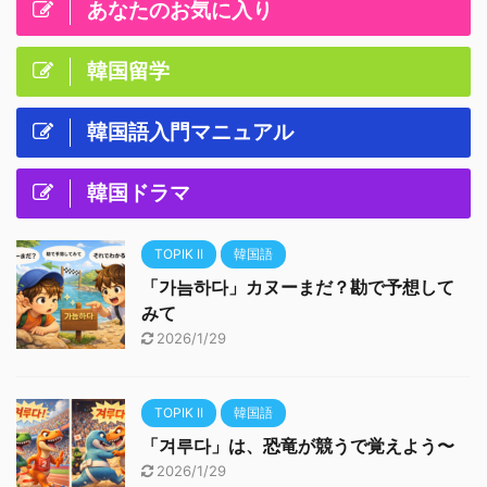
あなたのお気に入り
韓国留学
韓国語入門マニュアル
韓国ドラマ
TOPIK II
韓国語
「가늠하다」カヌーまだ？勘で予想して
みて
2026/1/29
TOPIK II
韓国語
「겨루다」は、恐竜が競うで覚えよう〜
2026/1/29