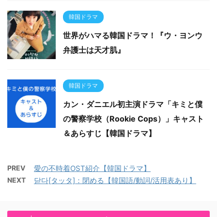
韓国ドラマ
世界がハマる韓国ドラマ！『ウ・ヨンウ
弁護士は天才肌』
韓国ドラマ
カン・ダニエル初主演ドラマ「キミと僕
の警察学校（Rookie Cops）」キャスト
＆あらすじ【韓国ドラマ】
PREV
愛の不時着OST紹介【韓国ドラマ】
NEXT
닫다[タッタ]：閉める【韓国語/動詞/活用表あり】