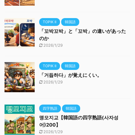
TOPIK II
韓国語
「꼬박꼬박」と「꼬박」の違いがあった
のか
2026/1/29
TOPIK II
韓国語
「거듭하다」が覚えにくい。
2026/1/29
四字熟語
韓国語
맹모지교【韓国語の四字熟語(사자성
어)200】
2026/1/29