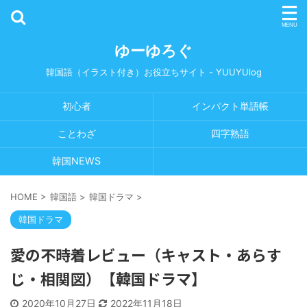
ゆーゆろぐ
韓国語（イラスト付き）お役立ちサイト - YUUYUlog
初心者
インパクト単語帳
ことわざ
四字熟語
韓国NEWS
HOME
>
韓国語
>
韓国ドラマ
>
韓国ドラマ
愛の不時着レビュー（キャスト・あらす
じ・相関図）【韓国ドラマ】
2020年10月27日
2022年11月18日