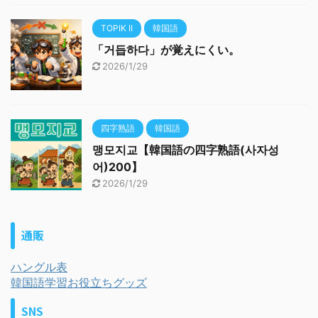
TOPIK II
韓国語
「거듭하다」が覚えにくい。
2026/1/29
四字熟語
韓国語
맹모지교【韓国語の四字熟語(사자성
어)200】
2026/1/29
通販
ハングル表
韓国語学習お役立ちグッズ
SNS