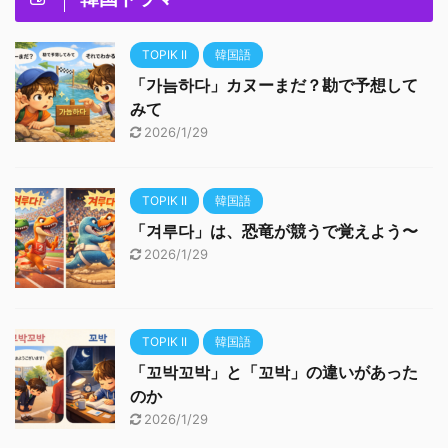
TOPIK II
韓国語
「가늠하다」カヌーまだ？勘で予想して
みて
2026/1/29
TOPIK II
韓国語
「겨루다」は、恐竜が競うで覚えよう〜
2026/1/29
TOPIK II
韓国語
「꼬박꼬박」と「꼬박」の違いがあった
のか
2026/1/29