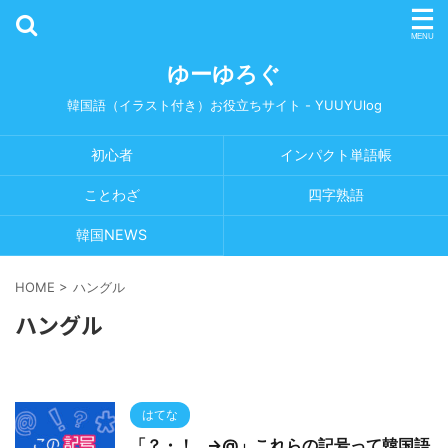
ゆーゆろぐ
韓国語（イラスト付き）お役立ちサイト - YUUYUlog
初心者
インパクト単語帳
ことわざ
四字熟語
韓国NEWS
HOME
>
ハングル
ハングル
はてな
「？・！…→@」これらの記号って韓国語