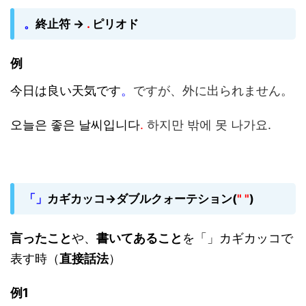
。
終止符 →
.
ピリオド
例
今日は良い天気です
。
ですが、外に出られません。
오늘은 좋은 날씨입니다
.
하지만 밖에 못 나가요.
「」
カギカッコ→ダブルクォーテション(
" "
)
言ったこと
や、
書いてあること
を「」カギカッコで
表す時
（
直接話法
）
例1