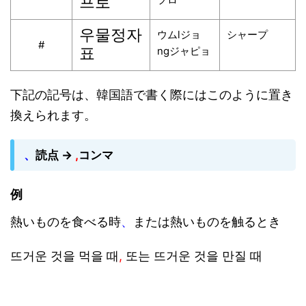
프로
우물정자
ウムlジョ
シャープ
#
표
ngジャピョ
下記の記号は、韓国語で書く際にはこのように置き
換えられます。
、
読点
→
,
コンマ
例
熱いものを食べる時
、
または熱いものを触るとき
뜨거운 것을 먹을 때
,
또는 뜨거운 것을 만질 때