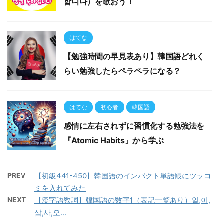
합니다）を歌おう！
はてな
【勉強時間の早見表あり】韓国語どれく
らい勉強したらペラペラになる？
はてな
初心者
韓国語
感情に左右されずに習慣化する勉強法を
『Atomic Habits』から学ぶ
PREV
【初級441-450】韓国語のインパクト単語帳にツッコ
ミを入れてみた
NEXT
【漢字語数詞】韓国語の数字1（表記一覧あり）일,이,
삼,사,오...