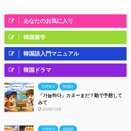
あなたのお気に入り
韓国留学
韓国語入門マニュアル
韓国ドラマ
TOPIK II
韓国語
「가늠하다」カヌーまだ？勘で予想して
みて
2026/1/29
TOPIK II
韓国語