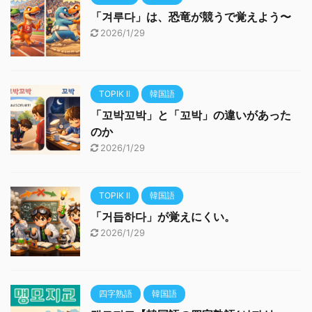
「겨루다」は、恐竜が競うで覚えよう〜
2026/1/29
TOPIK II
韓国語
「꼬박꼬박」と「꼬박」の違いがあった
のか
2026/1/29
TOPIK II
韓国語
「거듭하다」が覚えにくい。
2026/1/29
四字熟語
韓国語