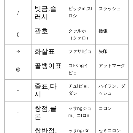
빗금,슬
ピックm,スl
スラッシュ
/
러시
ロシ
괄호
クァルホ
括弧
()
（クァロ）
화살표
ファサlピョ
矢印
→
골뱅이표
コlベngイ
アットマーク
@
ピョ
줄표,다
チュlピョ、
ハイフン、ダ
-
시
ダシ
ッシュ
쌍점,콜
ッサngジョ
コロン
：
론
m、コlロn
쌍반점,
ッサngバn
セミコロン