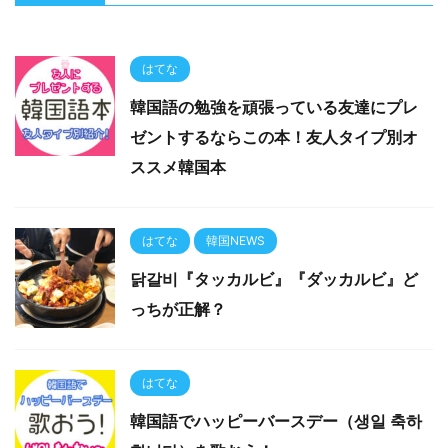
はてな
韓国語の勉強を頑張っている友達にプレ
ゼントするならこの本！友人タイプ別オ
ススメ韓国本
はてな
韓国NEWS
닭갈비『タッカルビ』『ダッカルビ』ど
っちが正解？
はてな
韓国語でハッピーバースデー（생일 축하