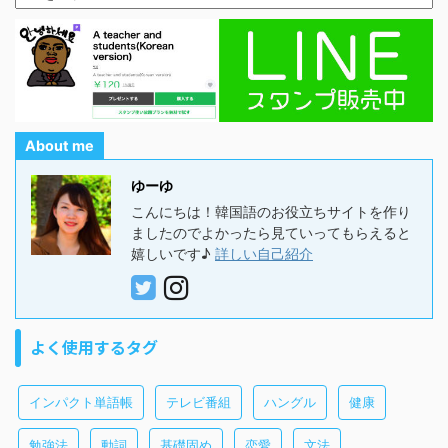
About me
ゆーゆ
こんにちは！韓国語のお役立ちサイトを作り
ましたのでよかったら見ていってもらえると
嬉しいです♪
詳しい自己紹介
よく使用するタグ
インパクト単語帳
テレビ番組
ハングル
健康
勉強法
動詞
基礎固め
恋愛
文法