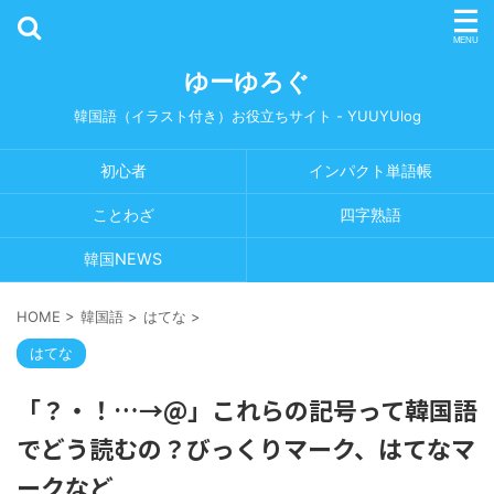
ゆーゆろぐ
韓国語（イラスト付き）お役立ちサイト - YUUYUlog
初心者
インパクト単語帳
ことわざ
四字熟語
韓国NEWS
HOME
>
韓国語
>
はてな
>
はてな
「？・！…→@」これらの記号って韓国語
でどう読むの？びっくりマーク、はてなマ
ークなど