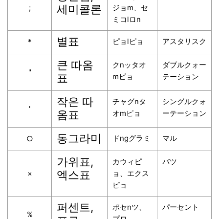
세미콜론
;
ジョm、セ
ミコlロn
별표
ピョlピョ
アスタリスク
*
큰 따옴
クnッタオ
ダブルクォー
"
표
mピョ
テーション
작은 따
チャグnタ
シングルクォ
'
옴표
オmピョ
ーテーション
동그라미
ドngグラミ
マル
○
가위표,
カウィピ
バツ
엑스표
×
ョ、エクス
ピョ
퍼센트,
ポセnツ、
パーセント
%
プロ