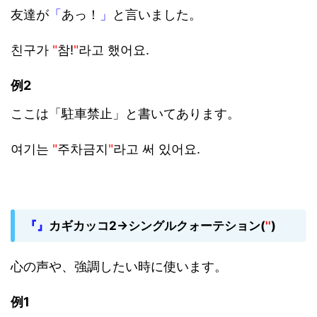
友達が
「
あっ！
」
と言いました。
친구가
"
참!
"
라고 했어요.
例2
ここは「駐車禁止」と書いてあります。
여기는
"
주차금지
"
라고 써 있어요.
『』
カギカッコ2→シングルクォーテション(
''
)
心の声や、強調したい時に使います。
例1