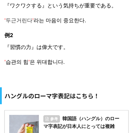
『ワクワクする』という気持ちが重要である。
'
두근거린다
'
라는 마음이 중요한다.
例2
『習慣の力』は偉大です。
'
습관의 힘
'
은 위대합니다.
ハングルのローマ字表記はこちら！
韓国語（ハングル）のロー
参考
マ字表記が日本人にとっては複雑