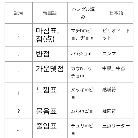
ハングル読
記号
韓国語
日本語
み
마침표,
マチhmピ
ピリオド、ド
.
점(点)
ョ、ヂョm
ット
반점
パnジョm
コンマ
,
가운뎃점
カウnデッ
中黒、中点
・
チョm
느낌표
ヌッキmピ
感嘆符
!
ョ
물음표
ムルmピョ
疑問符
?
줄임표
チュリmピ
三点リーダー
…
ョ