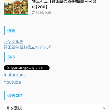
맹모지교【韓国語の四字熟語(사자성
어)200】
2026/1/29
通販
ハングル表
韓国語学習お役立ちグッズ
SNS
Instagram
Youtube
過去ログ