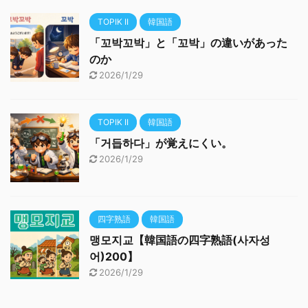
TOPIK II
韓国語
「꼬박꼬박」と「꼬박」の違いがあった
のか
2026/1/29
TOPIK II
韓国語
「거듭하다」が覚えにくい。
2026/1/29
四字熟語
韓国語
맹모지교【韓国語の四字熟語(사자성
어)200】
2026/1/29