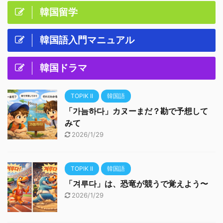
韓国留学
韓国語入門マニュアル
韓国ドラマ
TOPIK II
韓国語
「가늠하다」カヌーまだ？勘で予想して
みて
2026/1/29
TOPIK II
韓国語
「겨루다」は、恐竜が競うで覚えよう〜
2026/1/29