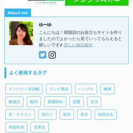
About me
ゆーゆ
こんにちは！韓国語のお役立ちサイトを作り
ましたのでよかったら見ていってもらえると
嬉しいです♪
詳しい自己紹介
よく使用するタグ
インパクト単語帳
テレビ番組
ハングル
健康
勉強法
動詞
基礎固め
恋愛
文法
本・テキスト
流行り
留学
発音
韓国文化
韓国料理
音変化