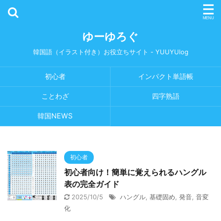
ゆーゆろぐ
韓国語（イラスト付き）お役立ちサイト - YUUYUlog
初心者
インパクト単語帳
ことわざ
四字熟語
韓国NEWS
初心者
初心者向け！簡単に覚えられるハングル
表の完全ガイド
2025/10/5
ハングル
,
基礎固め
,
発音
,
音変
化